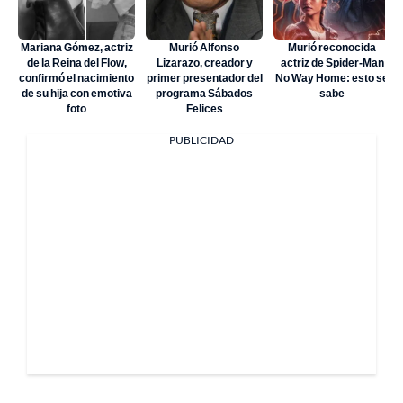
Mariana Gómez, actriz
Murió Alfonso
Murió reconocida
de la Reina del Flow,
Lizarazo, creador y
actriz de Spider-Man
confirmó el nacimiento
primer presentador del
No Way Home: esto se
de su hija con emotiva
programa Sábados
sabe
foto
Felices
PUBLICIDAD