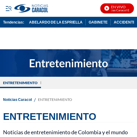
EN VIVO
Noticias Caracol En Vivo
Tendencias:
ABELARDO DE LA ESPRIELLA
GABINETE
ACCIDENTE 
PUBLICIDAD
ENTRETENIMIENTO
/
Noticias Caracol
ENTRETENIMIENTO
ENTRETENIMIENTO
Noticias de entretenimiento de Colombia y el mundo