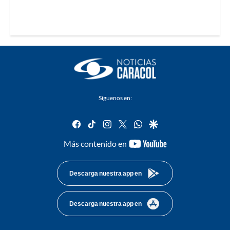
Síguenos en:
facebook
tiktok
instagram
twitter
whatsapp
google
youtube-
Más contenido en
footer
Descarga nuestra app en
Descarga nuestra app en