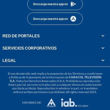
Descarga nuestra app en
Descarga nuestra app en
RED DE PORTALES
SERVICIOS CORPORATIVOS
LEGAL
El uso de este sitio web implica la aceptación de los
Términos y condiciones
y
Políticas de Tratamiento de la Información
de
CARACOL TELEVISIÓN
S.A.
Todos los Derechos Reservados D.R.A. Prohibida su reproducción
total o parcial, así como su traducción a cualquier idioma sin autorización
escrita de su titular. Reproduction in whole or in part, or translation
without written permission is prohibited. All rights reserved 2025.
MIEMBRO DE: