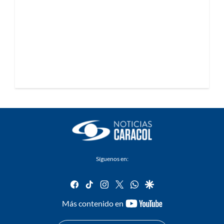
Síguenos en:
facebook
tiktok
instagram
twitter
whatsapp
google
youtube-
Más contenido en
footer