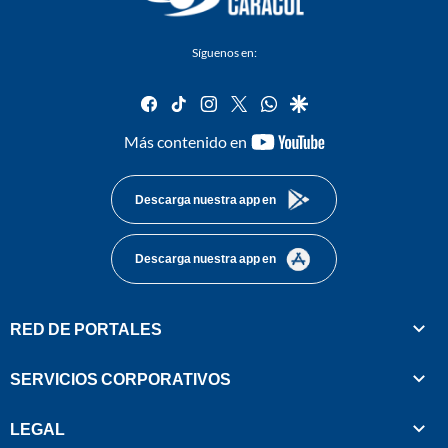
Síguenos en:
facebook
tiktok
instagram
twitter
whatsapp
google
youtube-
Más contenido en
footer
Descarga nuestra app en
Descarga nuestra app en
RED DE PORTALES
SERVICIOS CORPORATIVOS
LEGAL