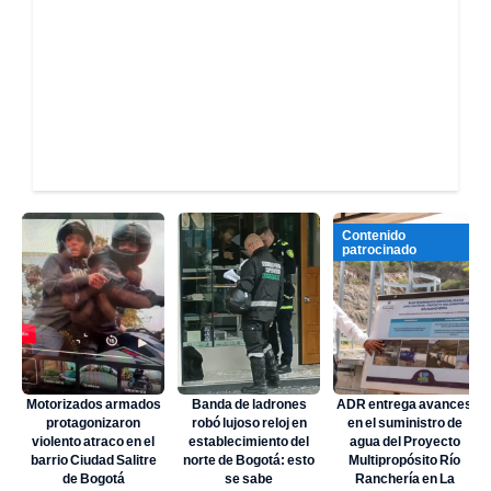
Contenido
patrocinado
Motorizados armados
Banda de ladrones
ADR entrega avances
protagonizaron
robó lujoso reloj en
en el suministro de
violento atraco en el
establecimiento del
agua del Proyecto
barrio Ciudad Salitre
norte de Bogotá: esto
Multipropósito Río
de Bogotá
se sabe
Ranchería en La