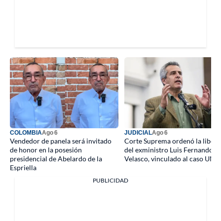
COLOMBIA
Ago 6
JUDICIAL
Ago 6
Vendedor de panela será invitado
Corte Suprema ordenó la libert
de honor en la posesión
del exministro Luis Fernando
presidencial de Abelardo de la
Velasco, vinculado al caso UN
Espriella
PUBLICIDAD