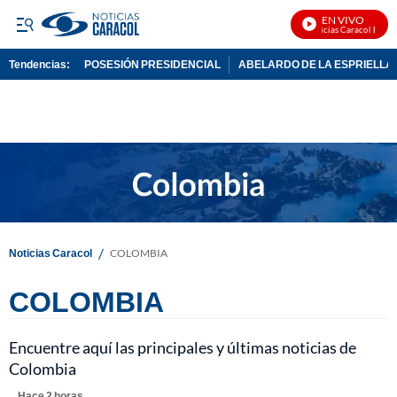
EN VIVO
Noticias Caracol En Viv
Tendencias:
POSESIÓN PRESIDENCIAL
ABELARDO DE LA ESPRIELLA
PUBLICIDAD
/
Noticias Caracol
COLOMBIA
COLOMBIA
Encuentre aquí las principales y últimas noticias de
Colombia
Hace 2 horas