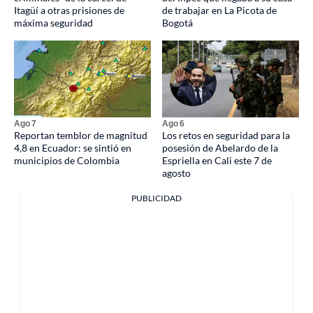
Itagüí a otras prisiones de
de trabajar en La Picota de
máxima seguridad
Bogotá
Ago 7
Ago 6
Reportan temblor de magnitud
Los retos en seguridad para la
4,8 en Ecuador: se sintió en
posesión de Abelardo de la
municipios de Colombia
Espriella en Cali este 7 de
agosto
PUBLICIDAD