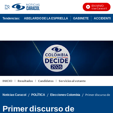
EN VIVO
Noticias Caracol En Viv
Tendencias:
ABELARDO DE LA ESPRIELLA
GABINETE
ACCIDENTE 
PUBLICIDAD
INICIO
Resultados
Candidatos
Servicios al votante
/
/
/
Noticias Caracol
POLÍTICA
Elecciones Colombia
Primer discurso de Ab
Primer discurso de