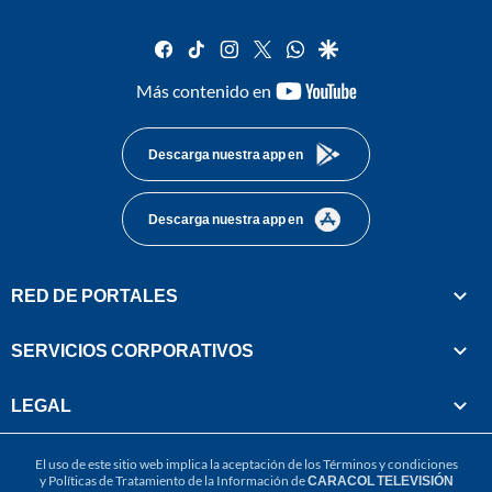
facebook
tiktok
instagram
twitter
whatsapp
google
youtube-
Más contenido en
footer
Descarga nuestra app en
Descarga nuestra app en
RED DE PORTALES
SERVICIOS CORPORATIVOS
LEGAL
El uso de este sitio web implica la aceptación de los
Términos y condiciones
y
Políticas de Tratamiento de la Información
de
CARACOL TELEVISIÓN