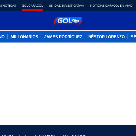
S NOTICAS
GOL CARACOL
UNIDAD INVESTIGATIVA
NOTICIAS CARACOL EN VIVO
INO
MILLONARIOS
JAMES RODRÍGUEZ
NÉSTOR LORENZO
SE
PUBLICIDAD