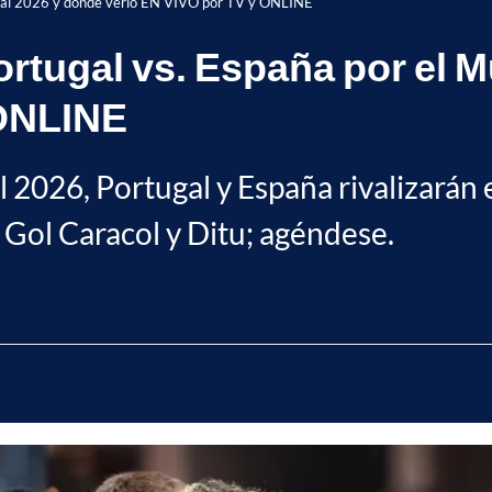
dial 2026 y dónde verlo EN VIVO por TV y ONLINE
rtugal vs. España por el M
 ONLINE
 2026, Portugal y España rivalizarán e
Gol Caracol y Ditu; agéndese.