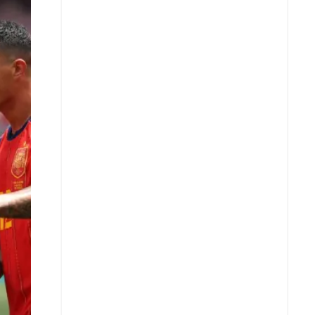
X
Whatsapp