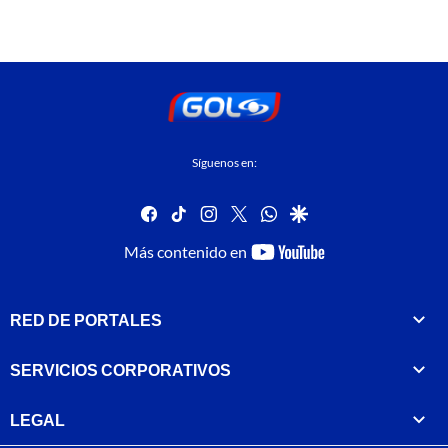
Síguenos en:
facebook
tiktok
instagram
twitter
whatsapp
google
youtube-
Más contenido en
footer
RED DE PORTALES
SERVICIOS CORPORATIVOS
LEGAL