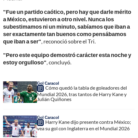
"Fue un partido caótico, pero hay que darle mérito
a México, estuvieron a otro nivel. Nunca los
subestimamos ni un minuto, sabíamos que iban a
ser exactamente tan buenos como pensábamos
que iban a ser"
, reconoció sobre el Tri.
"Pero este equipo demostró carácter esta noche y
estoy orgulloso"
, concluyó.
Gol Caracol
Cómo quedó la tabla de goleadores del
Mundial 2026, tras tantos de Harry Kane y
Julián Quiñones
Gol Caracol
Harry Kane dijo presente contra México;
vea su gol con Inglaterra en el Mundial 2026