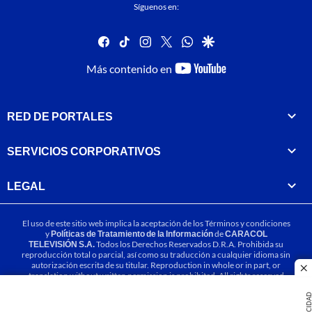
Síguenos en:
facebook
tiktok
instagram
twitter
whatsapp
google
youtube-
Más contenido en
footer
RED DE PORTALES
SERVICIOS CORPORATIVOS
LEGAL
El uso de este sitio web implica la aceptación de los
Términos y condiciones
y
Políticas de Tratamiento de la Información
de
CARACOL
TELEVISIÓN S.A.
Todos los Derechos Reservados D.R.A. Prohibida su
reproducción total o parcial, así como su traducción a cualquier idioma sin
autorización escrita de su titular. Reproduction in whole or in part, or
cl
translation without written permission is prohibited. All rights reserved
2025.
PUBLICIDA