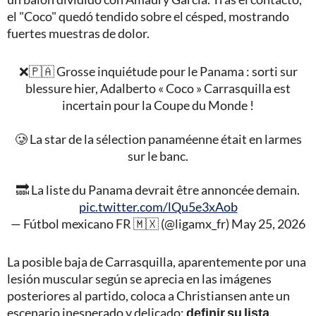
el "Coco" quedó tendido sobre el césped, mostrando
fuertes muestras de dolor.
❌🇵🇦 Grosse inquiétude pour le Panama : sorti sur
blessure hier, Adalberto « Coco » Carrasquilla est
incertain pour la Coupe du Monde !
🥲 La star de la sélection panaméenne était en larmes
sur le banc.
🔜 La liste du Panama devrait être annoncée demain.
pic.twitter.com/lQu5e3xAob
— Fútbol mexicano FR 🇲🇽 (@ligamx_fr)
May 25, 2026
La posible baja de Carrasquilla, aparentemente por una
lesión muscular según se aprecia en las imágenes
posteriores al partido, coloca a Christiansen ante un
escenario inesperado y delicado:
definir su lista