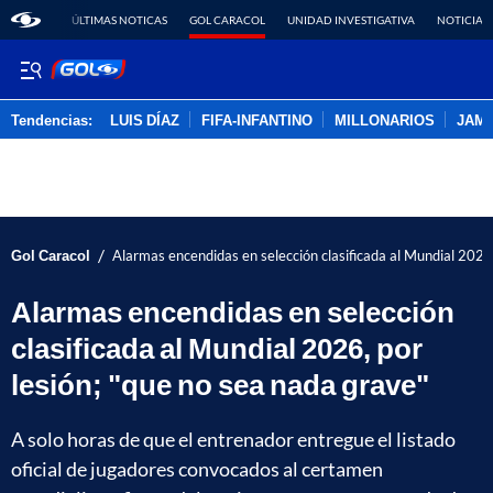
ÚLTIMAS NOTICAS
GOL CARACOL
UNIDAD INVESTIGATIVA
NOTICIAS
Tendencias:
LUIS DÍAZ
FIFA-INFANTINO
MILLONARIOS
JAM
PUBLICIDAD
/
Gol Caracol
Alarmas encendidas en selección clasificada al Mundial 2026,
Alarmas encendidas en selección
clasificada al Mundial 2026, por
lesión; "que no sea nada grave"
A solo horas de que el entrenador entregue el listado
oficial de jugadores convocados al certamen