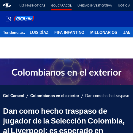
ÚLTIMAS NOTICAS
GOL CARACOL
UNIDAD INVESTIGATIVA
NOTICIAS
Tendencias:
LUIS DÍAZ
FIFA-INFANTINO
MILLONARIOS
JAM
PUBLICIDAD
/
/
Gol Caracol
Colombianos en el exterior
Dan como hecho traspaso de 
Dan como hecho traspaso de
jugador de la Selección Colombia,
al Liverpool; es esperado en