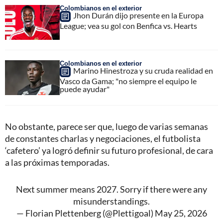
Colombianos en el exterior
Jhon Durán dijo presente en la Europa
League; vea su gol con Benfica vs. Hearts
Colombianos en el exterior
Marino Hinestroza y su cruda realidad en
Vasco da Gama; "no siempre el equipo le
puede ayudar"
No obstante, parece ser que, luego de varias semanas
de constantes charlas y negociaciones, el futbolista
‘cafetero’ ya logró definir su futuro profesional, de cara
a las próximas temporadas.
Next summer means 2027. Sorry if there were any
misunderstandings.
— Florian Plettenberg (@Plettigoal)
May 25, 2026