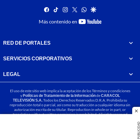
facebook
tiktok
instagram
twitter
whatsapp
google
youtube-
Más contenido en
footer
RED DE PORTALES
SERVICIOS CORPORATIVOS
LEGAL
El uso de este sitio web implica la aceptación de los
Términos y condiciones
y
Políticas de Tratamiento de la Información
de
CARACOL
TELEVISIÓN S.A.
Todos los Derechos Reservados D.R.A. Prohibida su
reproducción total o parcial, así como su traducción a cualquier idioma sin
autorización escrita de su titular. Reproduction in whole or in part, or
cl
translation without written permission is prohibited. All rights reserved
2025.
PUBLICIDA
MIEMBRO DE: