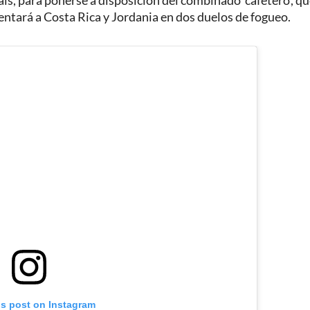
país, para ponerse a disposición del combinado ‘cafetero’, qu
ntará a Costa Rica y Jordania en dos duelos de fogueo.
is post on Instagram