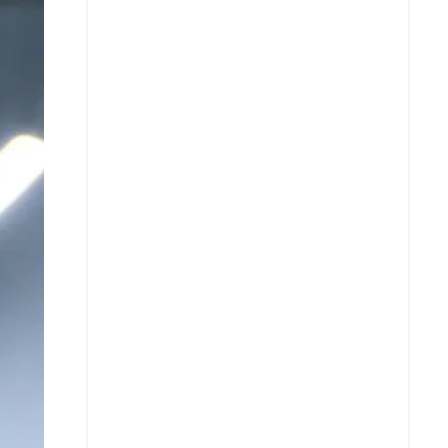
X
Whatsapp