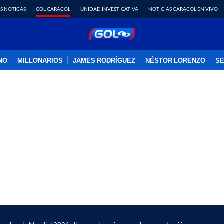
S NOTICAS
GOL CARACOL
UNIDAD INVESTIGATIVA
NOTICIAS CARACOL EN VIVO
INO
MILLONARIOS
JAMES RODRÍGUEZ
NÉSTOR LORENZO
SE
PUBLICIDAD