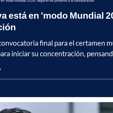
 en 'modo Mundial 2026'; llegaron los primeros a la concentración
a está en 'modo Mundial 20
ción
convocatoria final para el certamen mu
ara iniciar su concentración, pensand
n