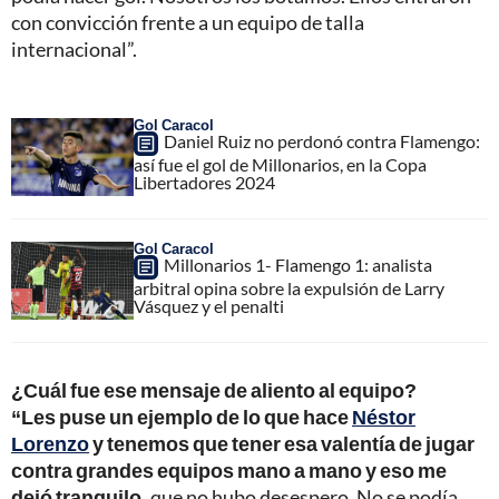
con convicción frente a un equipo de talla
internacional”.
Gol Caracol
Daniel Ruiz no perdonó contra Flamengo:
así fue el gol de Millonarios, en la Copa
Libertadores 2024
Gol Caracol
Millonarios 1- Flamengo 1: analista
arbitral opina sobre la expulsión de Larry
Vásquez y el penalti
¿Cuál fue ese mensaje de aliento al equipo?
“Les puse un ejemplo de lo que hace
Néstor
Lorenzo
y tenemos que tener esa valentía de jugar
contra grandes equipos mano a mano y eso me
dejó tranquilo,
que no hubo desespero. No se podía