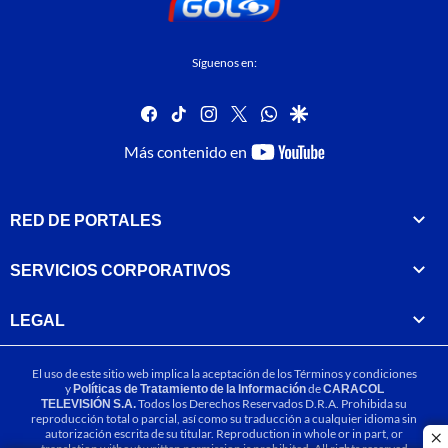
Síguenos en:
facebook
tiktok
instagram
twitter
whatsapp
google
youtube-
Más contenido en
footer
RED DE PORTALES
SERVICIOS CORPORATIVOS
LEGAL
El uso de este sitio web implica la aceptación de los
Términos y condiciones
y
Políticas de Tratamiento de la Información
de
CARACOL
TELEVISIÓN S.A.
Todos los Derechos Reservados D.R.A. Prohibida su
reproducción total o parcial, así como su traducción a cualquier idioma sin
autorización escrita de su titular. Reproduction in whole or in part, or
cl