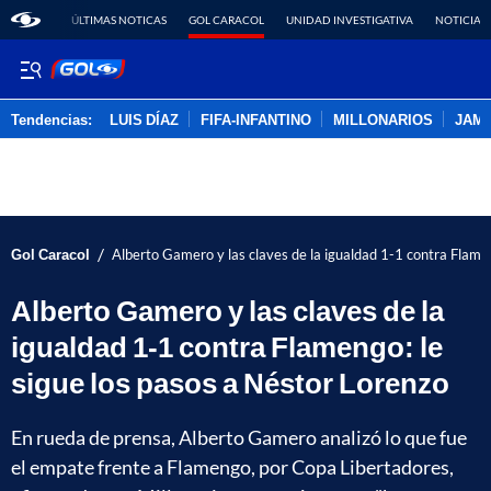
ÚLTIMAS NOTICAS
GOL CARACOL
UNIDAD INVESTIGATIVA
NOTICIAS
Tendencias:
LUIS DÍAZ
FIFA-INFANTINO
MILLONARIOS
JAM
PUBLICIDAD
/
Gol Caracol
Alberto Gamero y las claves de la igualdad 1-1 contra Flame
Alberto Gamero y las claves de la
igualdad 1-1 contra Flamengo: le
sigue los pasos a Néstor Lorenzo
En rueda de prensa, Alberto Gamero analizó lo que fue
el empate frente a Flamengo, por Copa Libertadores,