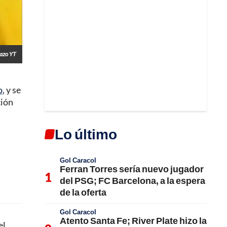
lazo YT
o
, y se
ción
Lo último
Gol Caracol
Ferran Torres sería nuevo jugador
del PSG; FC Barcelona, a la espera
de la oferta
Gol Caracol
Atento Santa Fe; River Plate hizo la
el