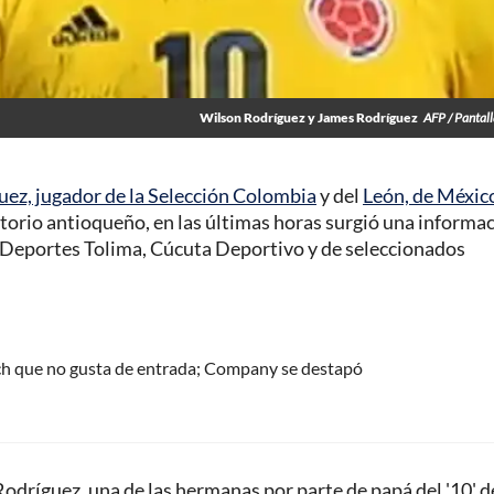
Wilson Rodríguez y James Rodríguez
AFP / Pantal
ez, jugador de la Selección Colombia
y del
León, de Méxic
itorio antioqueño, en las últimas horas surgió una informa
e Deportes Tolima, Cúcuta Deportivo y de seleccionados
ch que no gusta de entrada; Company se destapó
odríguez, una de las hermanas por parte de papá del '10' d