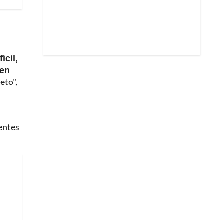
ícil,
 en
eto",
sentes