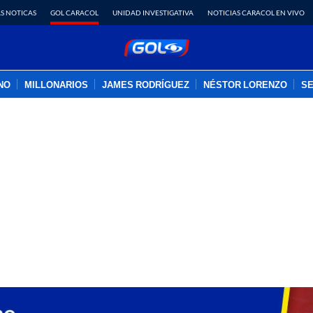
S NOTICAS
GOL CARACOL
UNIDAD INVESTIGATIVA
NOTICIAS CARACOL EN VIVO
INO
MILLONARIOS
JAMES RODRÍGUEZ
NÉSTOR LORENZO
SE
PUBLICIDAD