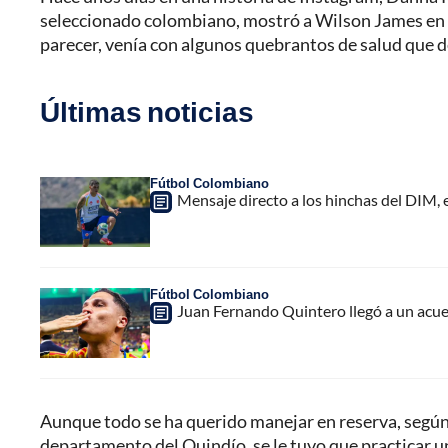
seleccionado colombiano, mostró a Wilson James en u
parecer, venía con algunos quebrantos de salud que 
Últimas noticias
Fútbol Colombiano
Mensaje directo a los hinchas del DIM,
Fútbol Colombiano
Juan Fernando Quintero llegó a un acuer
Aunque todo se ha querido manejar en reserva, según 
departamento del Quindío, se le tuvo que practicar u