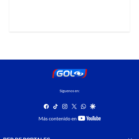
Síguenos en:
facebook
tiktok
instagram
twitter
whatsapp
google
youtube-
Más contenido en
footer