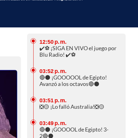
12:50 p. m.
✔️⚽ ¡SIGA EN VIVO el juego por
Blu Radio! ✔️⚽
03:52 p. m.
🔴⚫ ¡GOOOOOL de Egipto!
Avanzó a los octavos🔴⚫
03:51 p. m.
❎🟡 ¡Lo falló Australia!❎🟡
03:49 p. m.
🔴⚫ ¡GOOOOL de Egipto! 3-
2🔴⚫