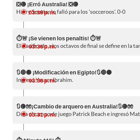
❎🟡 ¡Erró Australia! ❎🟡
Harry Souttar lo falló para los 'socceroos'. 0-0
03:39 p. m.
⏱️🚨 ¡Se vienen los penaltis! ⏱️🚨
El clasificado a los octavos de final se define en la ta
03:36 p. m.
🔃🔴⚫ ¡Modificación en Egipto!🔃🔴⚫
Ingresó Yasser Ibrahim.
03:36 p. m.
🔃🟡🧤¡Cambio de arquero en Australia!🔃🟡🧤
Deja el campo de juego Patrick Beach e ingresó Ma
03:31 p. m.