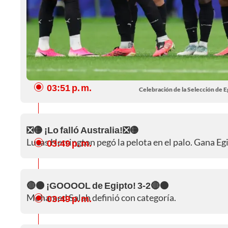
03:51 p. m.
Celebración de la Selección de E
❎🟡 ¡Lo falló Australia!❎🟡
Lucas Herrington pegó la pelota en el palo. Gana Egi
03:49 p. m.
🔴⚫ ¡GOOOOL de Egipto! 3-2🔴⚫
Mohamed Salah definió con categoría.
03:49 p. m.