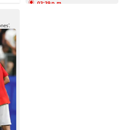
03:39 p. m.
⏱️🚨 ¡Se vienen los penaltis! ⏱️🚨
03:36 p. m.
nes'.
🔃🔴⚫ ¡Modificación en Egipto!
🔃🔴⚫
03:36 p. m.
🔃🟡🧤¡Cambio de arquero en
Australia!🔃🟡🧤
03:31 p. m.
⏱️¡Minuto 115! ⏱️
03:22 p. m.
⏱️¡El segundo tiempo del alargue
en marcha! ⏱️
03:19 p. m.