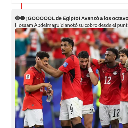
🔴⚫ ¡GOOOOOL de Egipto! Avanzó a los octa
Hossam Abdelmaguid anotó su cobro desde el punto b