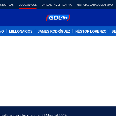
S NOTICAS
GOL CARACOL
UNIDAD INVESTIGATIVA
NOTICIAS CARACOL EN VIVO
INO
MILLONARIOS
JAMES RODRÍGUEZ
NÉSTOR LORENZO
SE
PUBLICIDAD
stralia, por los dieciseisavos del Mundial 2026