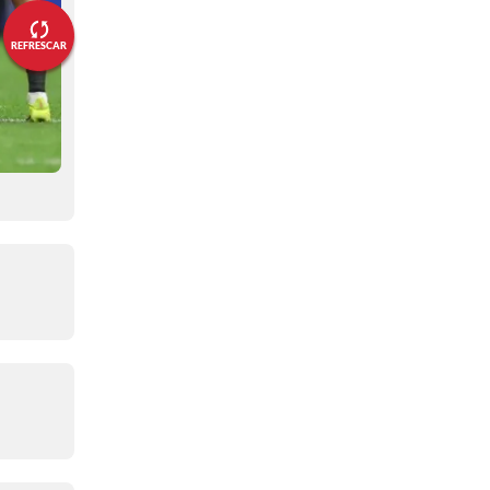
⏱️ ¡Final del PT de alargue!⏱️
REFRESCAR
03:16 p. m.
⚽¡Posesión dividida de balón!⚽
03:07 p. m.
🔃🟡¡Los cambios de Australia!🔃
🟡
03:04 p. m.
⏱️¡Se juega el PT del tiempo
extra!⏱️
02:58 p. m.
⏱️ ¡Final de los 90 minutos! ¡Hay
alargue! ⏱️
02:56 p. m.