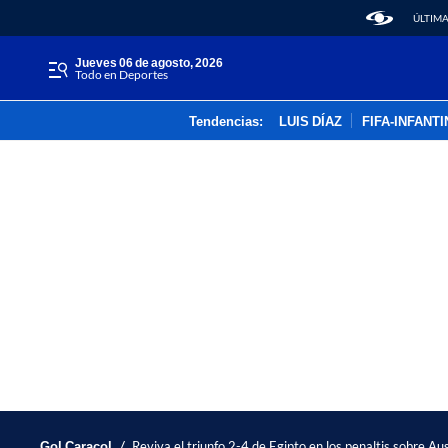
ÚLTIMA
jueves 06 de agosto, 2026
Todo en Deportes
Tendencias:
LUIS DÍAZ
FIFA-INFANT
/
Gol Caracol
Reviva el triunfo 2-4 de Egipto en los penaltis sobre Au