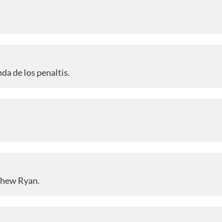
nda de los penaltis.
thew Ryan.