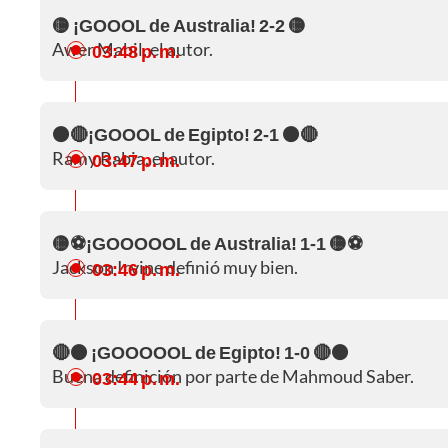
🟡 ¡GOOOL de Australia! 2-2 🟡
Awer Mabil, el autor.
03:48 p. m.
⚫🔴¡GOOOL de Egipto! 2-1 ⚫🔴
Ramy Rabia, el autor.
03:47 p. m.
🟡⚽¡GOOOOOL de Australia! 1-1 🟡⚽
Jackson Irvine definió muy bien.
03:46 p. m.
🔴⚫ ¡GOOOOOL de Egipto! 1-0 🔴⚫
Buena definición por parte de Mahmoud Saber.
03:44 p. m.