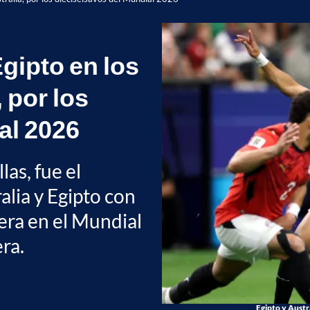
Egipto en los
 por los
al 2026
las, fue el
alia y Egipto con
rera en el Mundial
era.
Egipto y Austr