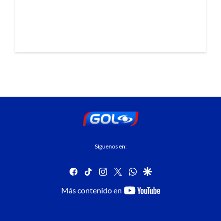
Síguenos en:
facebook
tiktok
instagram
twitter
whatsapp
google
youtube-
Más contenido en
footer