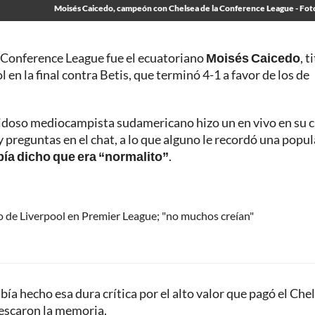
Moisés Caicedo, campeón con Chelsea de la Conference League - Fot
a Conference League fue el ecuatoriano
Moisés Caicedo
, t
 en la final contra Betis, que terminó 4-1 a favor de los de
ilidoso mediocampista sudamericano hizo un en vivo en su 
 preguntas en el chat, a lo que alguno le recordó una popul
ía dicho que era “normalito”
.
tulo de Liverpool en Premier League; "no muchos creían"
ía hecho esa dura crítica por el alto valor que pagó el Che
frescaron la memoria.