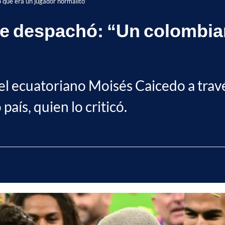
 que era un jugador normalito”
 despachó: “Un colombian
el ecuatoriano Moisés Caicedo a travé
aís, quien lo criticó.