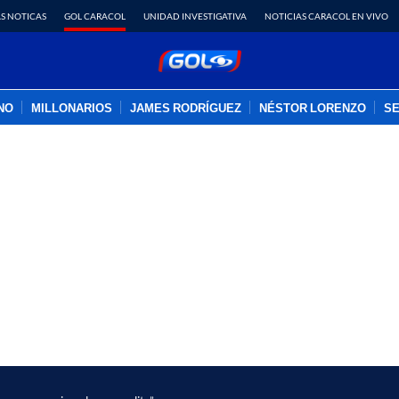
S NOTICAS
GOL CARACOL
UNIDAD INVESTIGATIVA
NOTICIAS CARACOL EN VIVO
INO
MILLONARIOS
JAMES RODRÍGUEZ
NÉSTOR LORENZO
SE
PUBLICIDAD