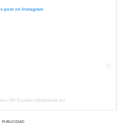
is post on Instagram
ario Olé Ecuador (@diarioole.ec)
PUBLICIDAD