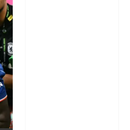
X
Whatsapp