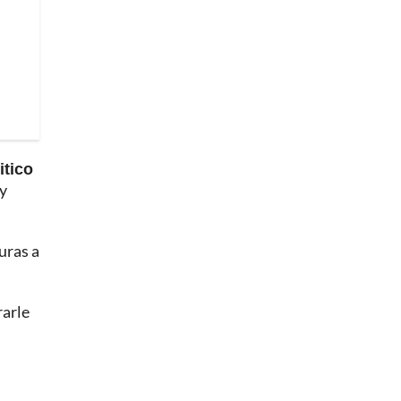
itico
 y
uras a
rarle