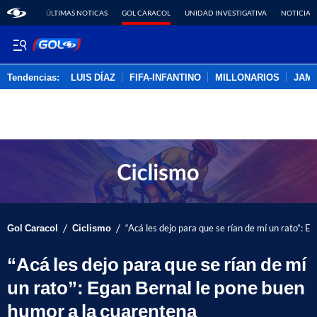
ÚLTIMAS NOTICAS
GOL CARACOL
UNIDAD INVESTIGATIVA
NOTICIAS
Tendencias:
LUIS DÍAZ
FIFA-INFANTINO
MILLONARIOS
JAM
PUBLICIDAD
/
/
Gol Caracol
Ciclismo
“Acá les dejo para que se rían de mí un rato”: 
“Acá les dejo para que se rían de mí
un rato”: Egan Bernal le pone buen
humor a la cuarentena