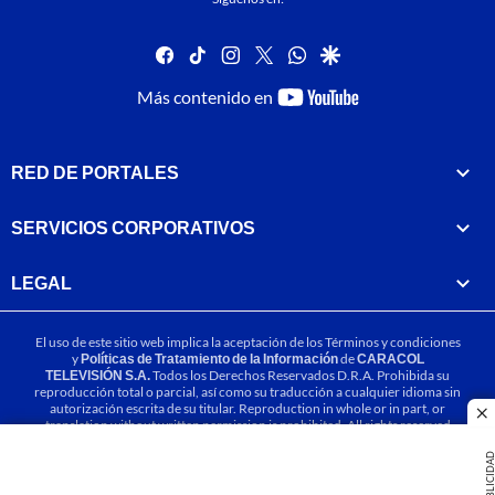
facebook
tiktok
instagram
twitter
whatsapp
google
youtube-
Más contenido en
footer
RED DE PORTALES
SERVICIOS CORPORATIVOS
LEGAL
El uso de este sitio web implica la aceptación de los
Términos y condiciones
y
Políticas de Tratamiento de la Información
de
CARACOL
TELEVISIÓN S.A.
Todos los Derechos Reservados D.R.A. Prohibida su
reproducción total o parcial, así como su traducción a cualquier idioma sin
autorización escrita de su titular. Reproduction in whole or in part, or
cl
translation without written permission is prohibited. All rights reserved
2025.
PUBLICIDA
MIEMBRO DE: