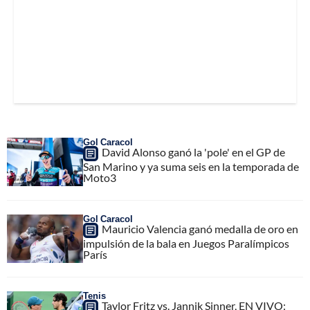
Gol Caracol
David Alonso ganó la 'pole' en el GP de
San Marino y ya suma seis en la temporada de
Moto3
Gol Caracol
Mauricio Valencia ganó medalla de oro en
impulsión de la bala en Juegos Paralímpicos
París
Tenis
Taylor Fritz vs. Jannik Sinner, EN VIVO: