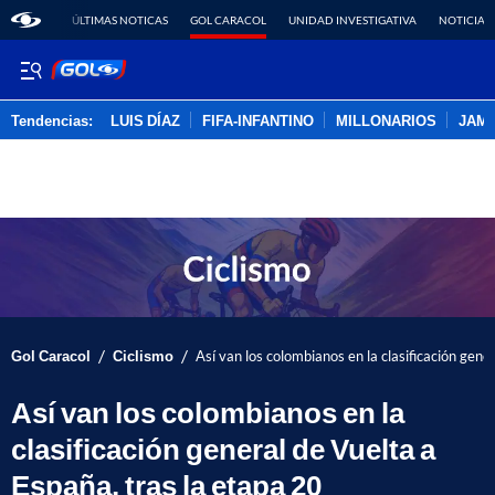
ÚLTIMAS NOTICAS
GOL CARACOL
UNIDAD INVESTIGATIVA
NOTICIAS
Tendencias:
LUIS DÍAZ
FIFA-INFANTINO
MILLONARIOS
JAM
PUBLICIDAD
/
/
Gol Caracol
Ciclismo
Así van los colombianos en la clasificación gene
Así van los colombianos en la
clasificación general de Vuelta a
España, tras la etapa 20