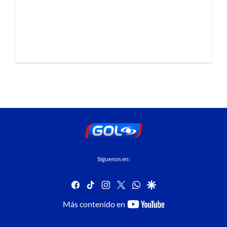
Síguenos en:
facebook
tiktok
instagram
twitter
whatsapp
google
youtube-
Más contenido en
footer