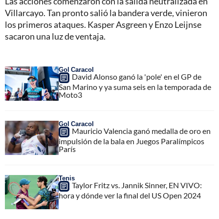
Las acciones comenzaron con la salida neutralizada en
Villarcayo. Tan pronto salió la bandera verde, vinieron
los primeros ataques. Kasper Asgreen y Enzo Leijnse
sacaron una luz de ventaja.
Gol Caracol
David Alonso ganó la 'pole' en el GP de
San Marino y ya suma seis en la temporada de
Moto3
Gol Caracol
Mauricio Valencia ganó medalla de oro en
impulsión de la bala en Juegos Paralímpicos
París
Tenis
Taylor Fritz vs. Jannik Sinner, EN VIVO:
hora y dónde ver la final del US Open 2024