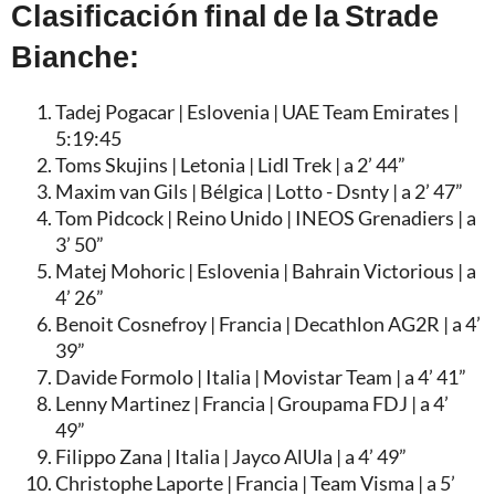
Clasificación final de la Strade
Bianche:
Tadej Pogacar | Eslovenia | UAE Team Emirates |
5:19:45
Toms Skujins | Letonia | Lidl Trek | a 2’ 44”
Maxim van Gils | Bélgica | Lotto - Dsnty | a 2’ 47”
Tom Pidcock | Reino Unido | INEOS Grenadiers | a
3’ 50”
Matej Mohoric | Eslovenia | Bahrain Victorious | a
4’ 26”
Benoit Cosnefroy | Francia | Decathlon AG2R | a 4’
39”
Davide Formolo | Italia | Movistar Team | a 4’ 41”
Lenny Martinez | Francia | Groupama FDJ | a 4’
49”
Filippo Zana | Italia | Jayco AlUla | a 4’ 49”
Christophe Laporte | Francia | Team Visma | a 5’