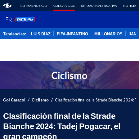
ÚLTIMAS NOTICAS
GOL CARACOL
UNIDAD INVESTIGATIVA
NOTICIAS
Tendencias:
LUIS DÍAZ
FIFA-INFANTINO
MILLONARIOS
JAM
PUBLICIDAD
/
/
Gol Caracol
Ciclismo
Clasificación final de la Strade Bianche 2024: 
Clasificación final de la Strade
Bianche 2024: Tadej Pogacar, el
gran campeón