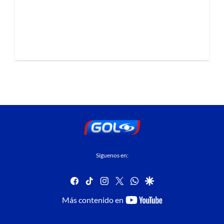
Síguenos en:
facebook
tiktok
instagram
twitter
whatsapp
google
youtube-
Más contenido en
footer