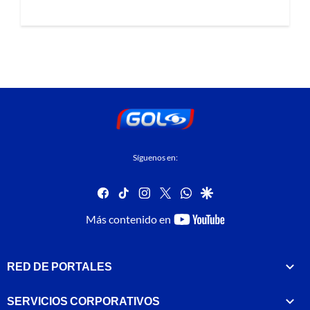
Síguenos en:
facebook
tiktok
instagram
twitter
whatsapp
google
youtube-
Más contenido en
footer
RED DE PORTALES
SERVICIOS CORPORATIVOS