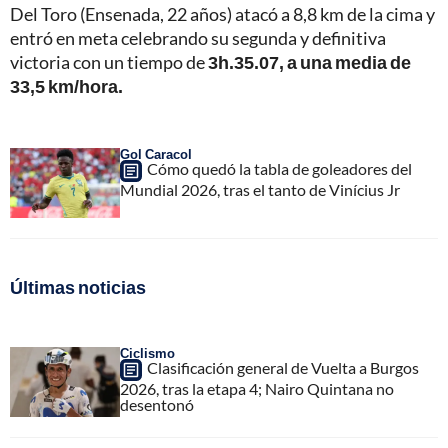
Del Toro (Ensenada, 22 años) atacó a 8,8 km de la cima y
entró en meta celebrando su segunda y definitiva
victoria con un tiempo de
3h.35.07, a una media de
33,5 km/hora.
Gol Caracol
Cómo quedó la tabla de goleadores del
Mundial 2026, tras el tanto de Vinícius Jr
Últimas noticias
Ciclismo
Clasificación general de Vuelta a Burgos
2026, tras la etapa 4; Nairo Quintana no
desentonó