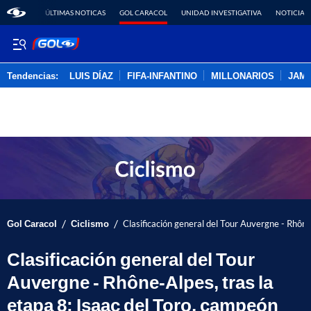
ÚLTIMAS NOTICAS
GOL CARACOL
UNIDAD INVESTIGATIVA
NOTICIAS
Tendencias:
LUIS DÍAZ
FIFA-INFANTINO
MILLONARIOS
JAM
PUBLICIDAD
/
/
Gol Caracol
Ciclismo
Clasificación general del Tour Auvergne - Rhône
Clasificación general del Tour
Auvergne - Rhône-Alpes, tras la
etapa 8; Isaac del Toro, campeón