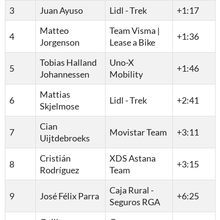
3
Juan Ayuso
Lidl - Trek
+1:17
Matteo
Team Visma |
4
+1:36
Jorgenson
Lease a Bike
Tobias Halland
Uno-X
5
+1:46
Johannessen
Mobility
Mattias
6
Lidl - Trek
+2:41
Skjelmose
Cian
7
Movistar Team
+3:11
Uijtdebroeks
Cristián
XDS Astana
8
+3:15
Rodríguez
Team
Caja Rural -
9
José Félix Parra
+6:25
Seguros RGA