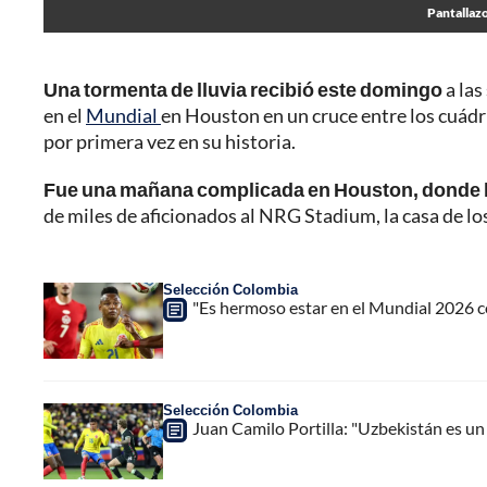
Pantallazo
Una tormenta de lluvia recibió este domingo
a las
en el
Mundial
en Houston en un cruce entre los cuád
por primera vez en su historia.
Fue una mañana complicada en Houston, donde hub
de miles de aficionados al NRG Stadium, la casa de l
Selección Colombia
"Es hermoso estar en el Mundial 2026 c
Selección Colombia
Juan Camilo Portilla: "Uzbekistán es un