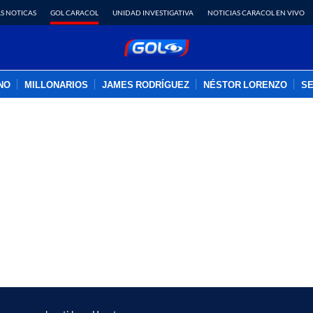
S NOTICAS
GOL CARACOL
UNIDAD INVESTIGATIVA
NOTICIAS CARACOL EN VIVO
INO
MILLONARIOS
JAMES RODRÍGUEZ
NÉSTOR LORENZO
SE
PUBLICIDAD