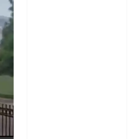
X
Whatsapp