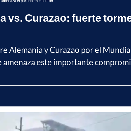
a amenaza el partido en Houston
a vs. Curazao: fuerte torm
tre Alemania y Curazao por el Mundia
ue amenaza este importante compromi