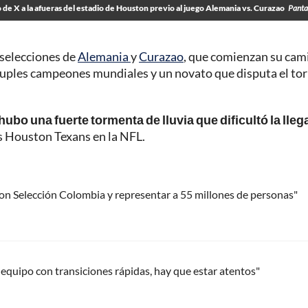
 de X a la afueras del estadio de Houston previo al juego Alemania vs. Curazao
Panta
 selecciones de
Alemania
y
Curazao
, que comienzan su cam
ruples campeones mundiales y un novato que disputa el to
o una fuerte tormenta de lluvia que dificultó la lleg
os Houston Texans en la NFL.
on Selección Colombia y representar a 55 millones de personas"
 equipo con transiciones rápidas, hay que estar atentos"