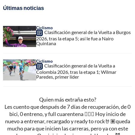
Últimas noticias
Ciclismo
Clasificación general de la Vuelta a Burgos
2026, tras la etapa 5; así le fue a Nairo
Quintana
Ciclismo
Clasificación general de la Vuelta a
Colombia 2026, tras la etapa 1; Wilmar
Paredes, primer líder
Quien más extraña esto?
Les cuento que después de 7 días de recuperación, de 0
bici, 0 entreno, y full cuarentena 🤷🏾‍♂️ Hoy inicio de
nuevo a entrenar, recargado y ready to rock🤘🏽queda
mucho para que inicien las carreras, pero ya con este