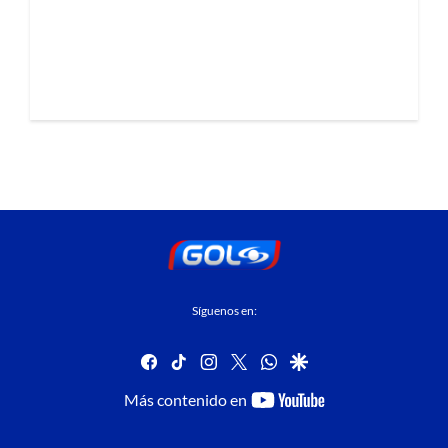
Síguenos en:
facebook
tiktok
instagram
twitter
whatsapp
google
youtube-
Más contenido en
footer