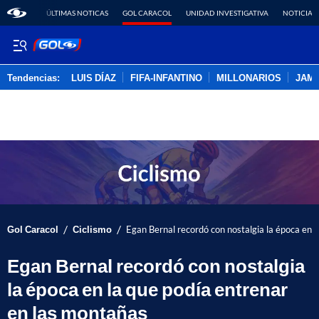
ÚLTIMAS NOTICAS
GOL CARACOL
UNIDAD INVESTIGATIVA
NOTICIAS
Tendencias:
LUIS DÍAZ
FIFA-INFANTINO
MILLONARIOS
JAM
PUBLICIDAD
/
/
Gol Caracol
Ciclismo
Egan Bernal recordó con nostalgia la época en 
Egan Bernal recordó con nostalgia
la época en la que podía entrenar
en las montañas