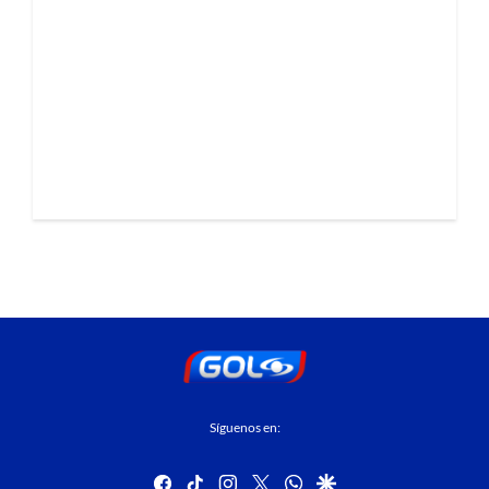
Síguenos en:
facebook
tiktok
instagram
twitter
whatsapp
google