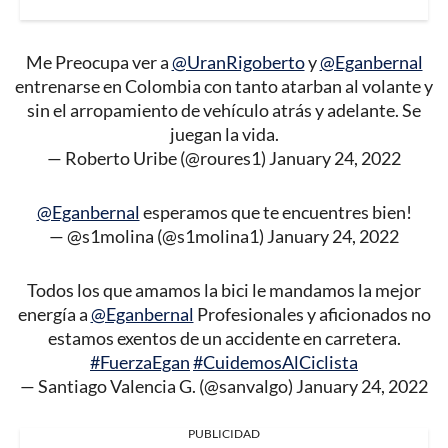
Me Preocupa ver a
@UranRigoberto
y
@Eganbernal
entrenarse en Colombia con tanto atarban al volante y
sin el arropamiento de vehículo atrás y adelante. Se
juegan la vida.
— Roberto Uribe (@roures1)
January 24, 2022
@Eganbernal
esperamos que te encuentres bien!
— @s1molina (@s1molina1)
January 24, 2022
Todos los que amamos la bici le mandamos la mejor
energía a
@Eganbernal
Profesionales y aficionados no
estamos exentos de un accidente en carretera.
#FuerzaEgan
#CuidemosAlCiclista
— Santiago Valencia G. (@sanvalgo)
January 24, 2022
PUBLICIDAD