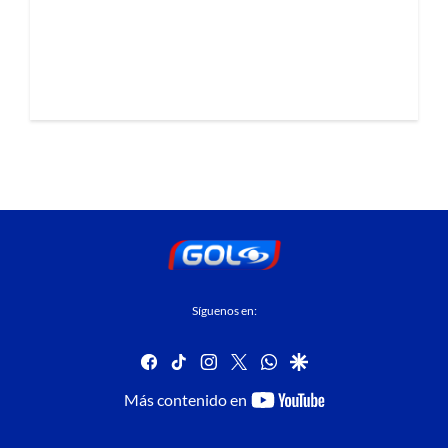
Síguenos en:
facebook
tiktok
instagram
twitter
whatsapp
google
youtube-
Más contenido en
footer