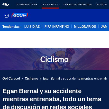
ÚLTIMAS NOTICAS
GOL CARACOL
UNIDAD INVESTIGATIVA
NOTICIAS
Tendencias:
LUIS DÍAZ
FIFA-INFANTINO
MILLONARIOS
JAM
PUBLICIDAD
/
/
Gol Caracol
Ciclismo
Egan Bernal y su accidente mientras entrenaba,
Egan Bernal y su accidente
mientras entrenaba, todo un tema
de discusión en redes sociales