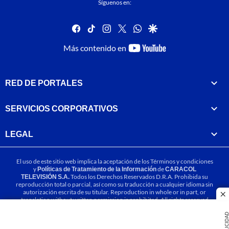
Síguenos en:
facebook
tiktok
instagram
twitter
whatsapp
google
youtube-
Más contenido en
footer
RED DE PORTALES
SERVICIOS CORPORATIVOS
LEGAL
El uso de este sitio web implica la aceptación de los
Términos y condiciones
y
Políticas de Tratamiento de la Información
de
CARACOL
TELEVISIÓN S.A.
Todos los Derechos Reservados D.R.A. Prohibida su
reproducción total o parcial, así como su traducción a cualquier idioma sin
autorización escrita de su titular. Reproduction in whole or in part, or
cl
translation without written permission is prohibited. All rights reserved
2025.
PUBLICIDA