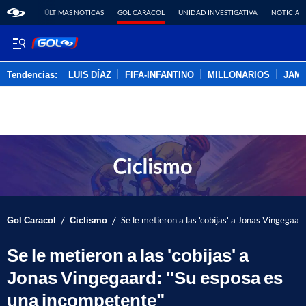
ÚLTIMAS NOTICAS
GOL CARACOL
UNIDAD INVESTIGATIVA
NOTICIAS
Tendencias:
LUIS DÍAZ
FIFA-INFANTINO
MILLONARIOS
JAM
PUBLICIDAD
/
/
Gol Caracol
Ciclismo
Se le metieron a las 'cobijas' a Jonas Vingegaa
Se le metieron a las 'cobijas' a
Jonas Vingegaard: "Su esposa es
una incompetente"