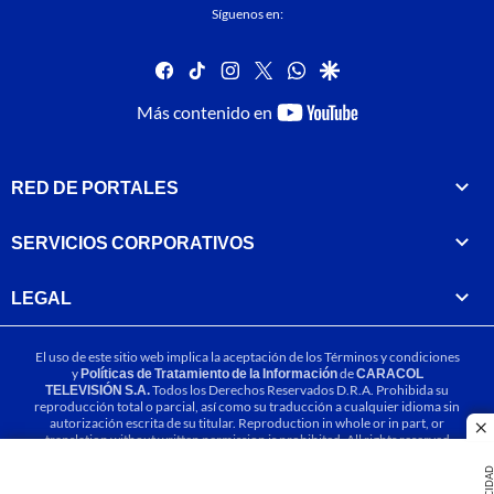
Síguenos en:
facebook
tiktok
instagram
twitter
whatsapp
google
youtube-
Más contenido en
footer
RED DE PORTALES
SERVICIOS CORPORATIVOS
LEGAL
El uso de este sitio web implica la aceptación de los
Términos y condiciones
y
Políticas de Tratamiento de la Información
de
CARACOL
TELEVISIÓN S.A.
Todos los Derechos Reservados D.R.A. Prohibida su
reproducción total o parcial, así como su traducción a cualquier idioma sin
autorización escrita de su titular. Reproduction in whole or in part, or
cl
translation without written permission is prohibited. All rights reserved
2025.