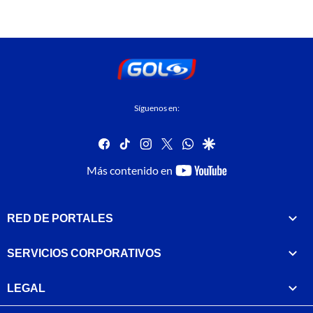
Síguenos en:
facebook
tiktok
instagram
twitter
whatsapp
google
youtube-
Más contenido en
footer
RED DE PORTALES
SERVICIOS CORPORATIVOS
LEGAL