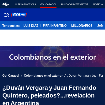
ÚLTIMAS NOTICAS
GOL CARACOL
UNIDAD INVESTIGATIVA
NOTICIAS
Tendencias:
LUIS DÍAZ
FIFA-INFANTINO
MILLONARIOS
JAM
PUBLICIDAD
/
/
Gol Caracol
Colombianos en el exterior
¿Duván Vergara y Juan Ferna
¿Duván Vergara y Juan Fernando
Quintero, peleados?...revelación
en Argentina