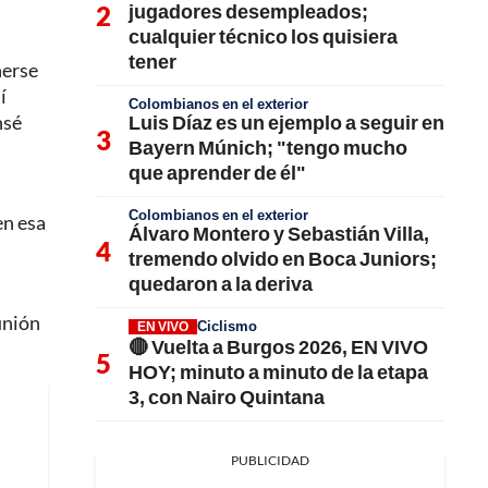
jugadores desempleados;
cualquier técnico los quisiera
tener
nerse
í
Colombianos en el exterior
Luis Díaz es un ejemplo a seguir en
nsé
Bayern Múnich; "tengo mucho
que aprender de él"
Colombianos en el exterior
en esa
Álvaro Montero y Sebastián Villa,
tremendo olvido en Boca Juniors;
quedaron a la deriva
unión
Ciclismo
EN VIVO
🔴 Vuelta a Burgos 2026, EN VIVO
HOY; minuto a minuto de la etapa
3, con Nairo Quintana
PUBLICIDAD