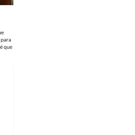
ue
r para
sé que