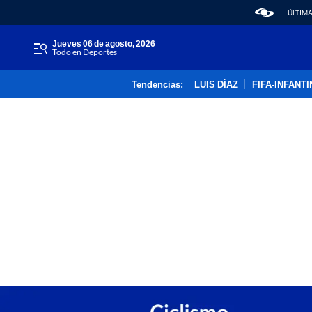
ÚLTIMA
jueves 06 de agosto, 2026
Todo en Deportes
Tendencias:
LUIS DÍAZ
FIFA-INFANT