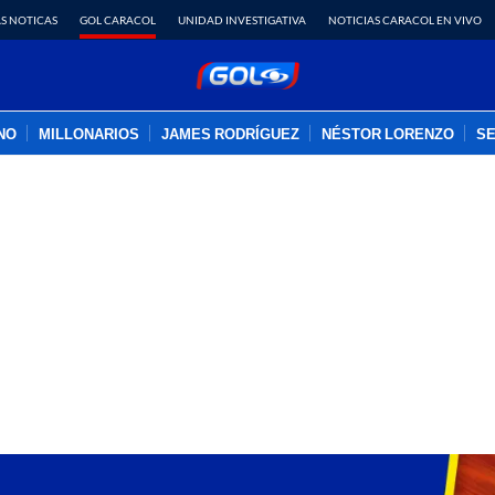
S NOTICAS
GOL CARACOL
UNIDAD INVESTIGATIVA
NOTICIAS CARACOL EN VIVO
INO
MILLONARIOS
JAMES RODRÍGUEZ
NÉSTOR LORENZO
SE
PUBLICIDAD