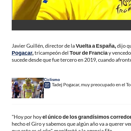
Javier Guillén, director de la
Vuelta a España,
dijo q
Pogacar
,
tricampeón del
Tour de Francia
y vencedor
sucede desde que fue tercero en 2019, cuando afrontó 
Ciclismo
Tadej Pogacar, muy preocupado en el To
"Hoy por hoy
el único de los grandísimos corredo
hecho el Giro y sabemos que algún año va a querer veni
que este es el año", manifestó a la agencia Efe.