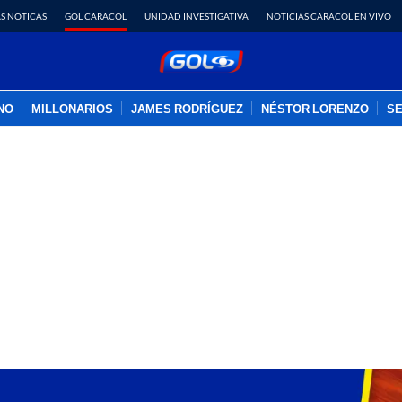
S NOTICAS
GOL CARACOL
UNIDAD INVESTIGATIVA
NOTICIAS CARACOL EN VIVO
INO
MILLONARIOS
JAMES RODRÍGUEZ
NÉSTOR LORENZO
SE
PUBLICIDAD