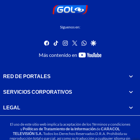
Síguenos en:
facebook
tiktok
instagram
twitter
whatsapp
google
youtube-
Más contenido en
footer
RED DE PORTALES
SERVICIOS CORPORATIVOS
LEGAL
El uso de este sitio web implica la aceptación de los
Términos y condiciones
y
Políticas de Tratamiento de la Información
de
CARACOL
TELEVISIÓN S.A.
Todos los Derechos Reservados D.R.A. Prohibida su
reproducción total o parcial, así como su traducción a cualquier idioma sin