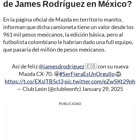
de James Rodríguez en México?
En la página oficial de Mazda en territorio manito,
informan que dicha camioneta tiene un valor desde los
961 mil pesos mexicanos, la edición básica, pero al
futbolista colombiano le habrían dado una full equipo,
que pasaría del millón de pesos mexicanos.
Así de feliz
@jamesdrodriguez
🇨🇴 con su nueva
Mazda CX-70. 🤩
#SerFieraEsUnOrgullo
🦁
https://t.co/EXslTB5cI3
pic.twitter.com/eZwSKt29ph
— Club León (@clubleonfc)
January 29, 2025
PUBLICIDAD