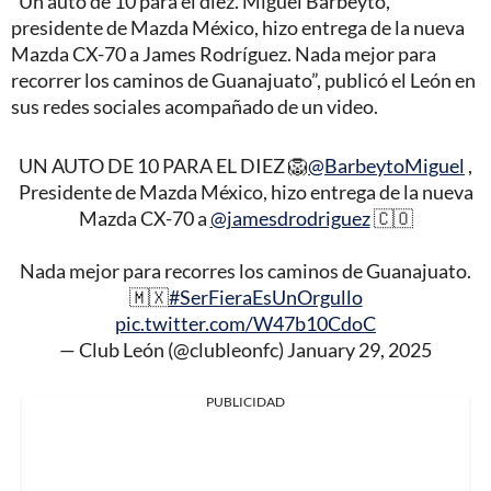
“Un auto de 10 para el diez. Miguel Barbeyto,
presidente de Mazda México, hizo entrega de la nueva
Mazda CX-70 a James Rodríguez. Nada mejor para
recorrer los caminos de Guanajuato”, publicó el León en
sus redes sociales acompañado de un video.
UN AUTO DE 10 PARA EL DIEZ 🦁
@BarbeytoMiguel
,
Presidente de Mazda México, hizo entrega de la nueva
Mazda CX-70 a
@jamesdrodriguez
🇨🇴
Nada mejor para recorres los caminos de Guanajuato.
🇲🇽
#SerFieraEsUnOrgullo
pic.twitter.com/W47b10CdoC
— Club León (@clubleonfc)
January 29, 2025
PUBLICIDAD