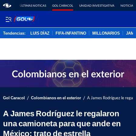
ÚLTIMAS NOTICAS
GOL CARACOL
UNIDAD INVESTIGATIVA
NOTICIAS
Tendencias:
LUIS DÍAZ
FIFA-INFANTINO
MILLONARIOS
JAM
PUBLICIDAD
/
/
Gol Caracol
Colombianos en el exterior
A James Rodríguez le regala
A James Rodríguez le regalaron
una camioneta para que ande en
México; trato de estrella