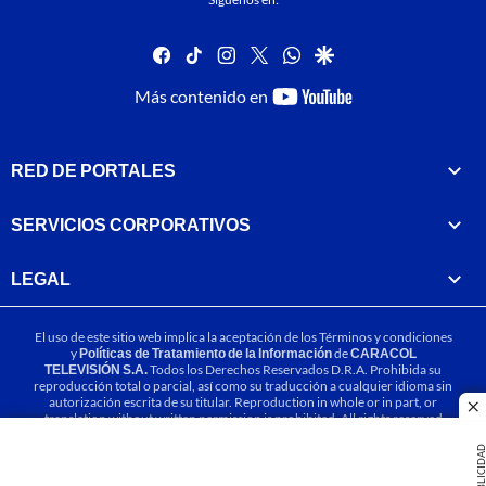
facebook
tiktok
instagram
twitter
whatsapp
google
youtube-
Más contenido en
footer
RED DE PORTALES
SERVICIOS CORPORATIVOS
LEGAL
El uso de este sitio web implica la aceptación de los
Términos y condiciones
y
Políticas de Tratamiento de la Información
de
CARACOL
TELEVISIÓN S.A.
Todos los Derechos Reservados D.R.A. Prohibida su
reproducción total o parcial, así como su traducción a cualquier idioma sin
autorización escrita de su titular. Reproduction in whole or in part, or
cl
translation without written permission is prohibited. All rights reserved
2025.
PUBLICIDA
MIEMBRO DE: