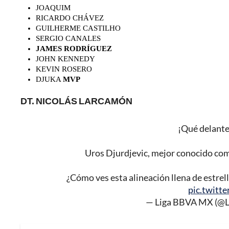
JOAQUIM
RICARDO CHÁVEZ
GUILHERME CASTILHO
SERGIO CANALES
JAMES RODRÍGUEZ
JOHN KENNEDY
KEVIN ROSERO
DJUKA
MVP
DT. NICOLÁS LARCAMÓN
¡Qué delante
Uros Djurdjevic, mejor conocido como
¿Cómo ves esta alineación llena de estrel
pic.twit
— Liga BBVA MX (