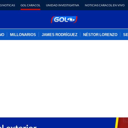
S NOTICAS
GOL CARACOL
UNIDAD INVESTIGATIVA
NOTICIAS CARACOL EN VIVO
INO
MILLONARIOS
JAMES RODRÍGUEZ
NÉSTOR LORENZO
SE
PUBLICIDAD