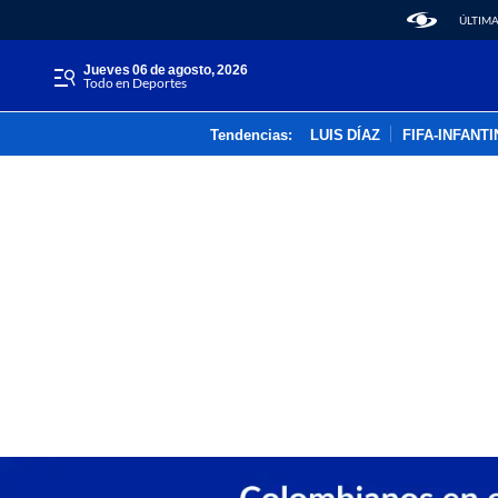
ÚLTIMA
jueves 06 de agosto, 2026
Todo en Deportes
Tendencias:
LUIS DÍAZ
FIFA-INFANT