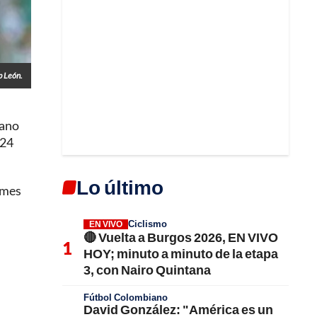
b León.
iano
 24
Lo último
ames
Ciclismo
EN VIVO
🔴 Vuelta a Burgos 2026, EN VIVO
HOY; minuto a minuto de la etapa
3, con Nairo Quintana
Fútbol Colombiano
David González: "América es un