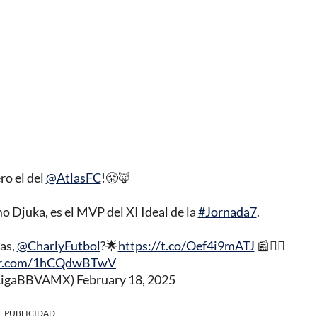
ro el del
@AtlasFC
!😤🦊
 Djuka, es el MVP del XI Ideal de la
#Jornada7
.
las,
@CharlyFutbol
?🌟
https://t.co/Oef4i9mATJ
📰✍🏼
ter.com/1hCQdwBTwV
@LigaBBVAMX)
February 18, 2025
PUBLICIDAD