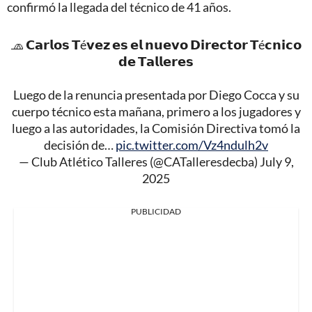
confirmó la llegada del técnico de 41 años.
🧢 𝗖𝗮𝗿𝗹𝗼𝘀 𝗧é𝘃𝗲𝘇 𝗲𝘀 𝗲𝗹 𝗻𝘂𝗲𝘃𝗼 𝗗𝗶𝗿𝗲𝗰𝘁𝗼𝗿 𝗧é𝗰𝗻𝗶𝗰𝗼
𝗱𝗲 𝗧𝗮𝗹𝗹𝗲𝗿𝗲𝘀
Luego de la renuncia presentada por Diego Cocca y su
cuerpo técnico esta mañana, primero a los jugadores y
luego a las autoridades, la Comisión Directiva tomó la
decisión de…
pic.twitter.com/Vz4ndulh2v
— Club Atlético Talleres (@CATalleresdecba)
July 9,
2025
PUBLICIDAD