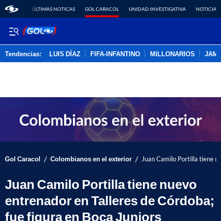
ÚLTIMAS NOTICAS
GOL CARACOL
UNIDAD INVESTIGATIVA
NOTICIAS
Tendencias:
LUIS DÍAZ
FIFA-INFANTINO
MILLONARIOS
JAM
PUBLICIDAD
/
/
Gol Caracol
Colombianos en el exterior
Juan Camilo Portilla tiene n
Juan Camilo Portilla tiene nuevo
entrenador en Talleres de Córdoba;
fue figura en Boca Juniors