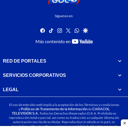
Síguenos en:
facebook
tiktok
instagram
twitter
whatsapp
google
youtube-
Más contenido en
footer
RED DE PORTALES
SERVICIOS CORPORATIVOS
LEGAL
El uso de este sitio web implica la aceptación de los
Términos y condiciones
y
Políticas de Tratamiento de la Información
de
CARACOL
TELEVISIÓN S.A.
Todos los Derechos Reservados D.R.A. Prohibida su
reproducción total o parcial, así como su traducción a cualquier idioma sin
autorización escrita de su titular. Reproduction in whole or in part, or
cl
translation without written permission is prohibited. All rights reserved