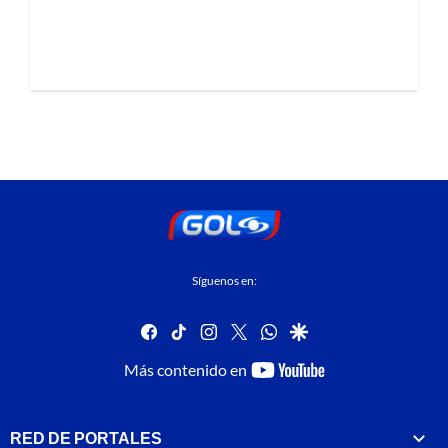
Síguenos en:
facebook
tiktok
instagram
twitter
whatsapp
google
youtube-
Más contenido en
footer
RED DE PORTALES