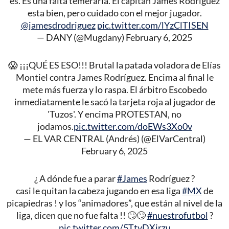
es. Es una falta temeraria. El capitán James Rodríguez
esta bien, pero cuidado con el mejor jugador.
@jamesdrodriguez
pic.twitter.com/lYzClTISEN
— DANY (@Mugdany)
February 6, 2025
😱 ¡¡¡QUÉ ES ESO!!! Brutal la patada voladora de Elías
Montiel contra James Rodríguez. Encima al final le
mete más fuerza y lo raspa. El árbitro Escobedo
inmediatamente le sacó la tarjeta roja al jugador de
'Tuzos'. Y encima PROTESTAN, no
jodamos.
pic.twitter.com/doEWs3Xo0v
— EL VAR CENTRAL (Andrés) (@ElVarCentral)
February 6, 2025
¿ A dónde fue a parar
#James
Rodríguez ?
casi le quitan la cabeza jugando en esa liga
#MX
de
picapiedras ! y los “animadores”, que están al nivel de la
liga, dicen que no fue falta !! 🙄🙄
#nuestrofutbol
?
pic.twitter.com/5TtvDXirzu