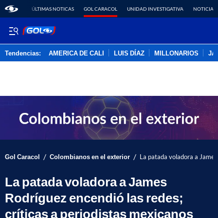
ÚLTIMAS NOTICAS
GOL CARACOL
UNIDAD INVESTIGATIVA
NOTICIAS
Tendencias:
AMERICA DE CALI
LUIS DÍAZ
MILLONARIOS
JA
PUBLICIDAD
/
/
Gol Caracol
Colombianos en el exterior
La patada voladora a James 
La patada voladora a James
Rodríguez encendió las redes;
críticas a periodistas mexicanos