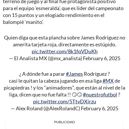
terreno de juego y al final fue protagonista positivo
para el equipo 'esmeralda', que es líder del campeonato
con 15 puntos y un elogiado rendimiento en el
balompié 'manito'.
Quien diga que esta plancha sobre James Rodríguez no
amerita tarjeta roja, directamente es estúpido.
pic.twitter.com/8k1fqVDuKh
— El Analista MX (@mx_analista)
February 6, 2025
¿ A dónde fue a parar
#James
Rodríguez ?
casi le quitan la cabeza jugando en esa liga
#MX
de
picapiedras ! y los “animadores”, que están al nivel de la
liga, dicen que no fue falta !! 🙄🙄
#nuestrofutbol
?
pic.twitter.com/5TtvDXirzu
— Alex Roland (@AlexRolandC)
February 6, 2025
PUBLICIDAD