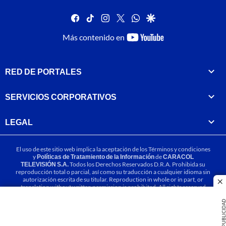
facebook
tiktok
instagram
twitter
whatsapp
google
youtube-
Más contenido en
footer
RED DE PORTALES
SERVICIOS CORPORATIVOS
LEGAL
El uso de este sitio web implica la aceptación de los
Términos y condiciones
y
Políticas de Tratamiento de la Información
de
CARACOL
TELEVISIÓN S.A.
Todos los Derechos Reservados D.R.A. Prohibida su
reproducción total o parcial, así como su traducción a cualquier idioma sin
autorización escrita de su titular. Reproduction in whole or in part, or
cl
translation without written permission is prohibited. All rights reserved
2025.
PUBLICIDA
MIEMBRO DE: