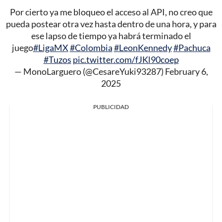
Por cierto ya me bloqueo el acceso al API, no creo que
pueda postear otra vez hasta dentro de una hora, y para
ese lapso de tiempo ya habrá terminado el
juego
#LigaMX
#Colombia
#LeonKennedy
#Pachuca
#Tuzos
pic.twitter.com/fJKl90coep
— MonoLarguero (@CesareYuki93287)
February 6,
2025
PUBLICIDAD