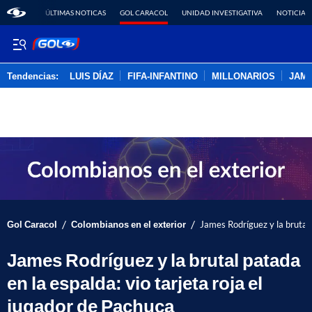
ÚLTIMAS NOTICAS
GOL CARACOL
UNIDAD INVESTIGATIVA
NOTICIAS
Tendencias:
LUIS DÍAZ
FIFA-INFANTINO
MILLONARIOS
JAM
PUBLICIDAD
/
/
Gol Caracol
Colombianos en el exterior
James Rodríguez y la brutal 
James Rodríguez y la brutal patada
en la espalda: vio tarjeta roja el
jugador de Pachuca