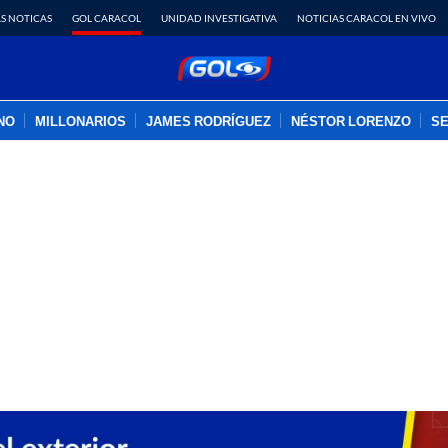
S NOTICAS
GOL CARACOL
UNIDAD INVESTIGATIVA
NOTICIAS CARACOL EN VIVO
INO
MILLONARIOS
JAMES RODRÍGUEZ
NÉSTOR LORENZO
SE
PUBLICIDAD