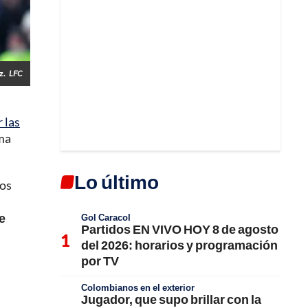
z.
LFC
 las
rma
Lo último
los
e
Gol Caracol
Partidos EN VIVO HOY 8 de agosto
del 2026: horarios y programación
por TV
Colombianos en el exterior
Jugador, que supo brillar con la