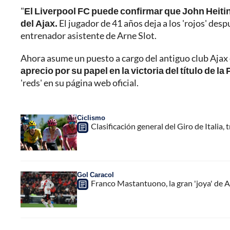
"
El Liverpool FC puede confirmar que John Heiting
del Ajax.
El jugador de 41 años deja a los 'rojos' de
entrenador asistente de Arne Slot.
Ahora asume un puesto a cargo del antiguo club Ajax 
aprecio por su papel en la victoria del título de 
'reds' en su página web oficial.
Ciclismo
Clasificación general del Giro de Italia,
Gol Caracol
Franco Mastantuono, la gran 'joya' de 