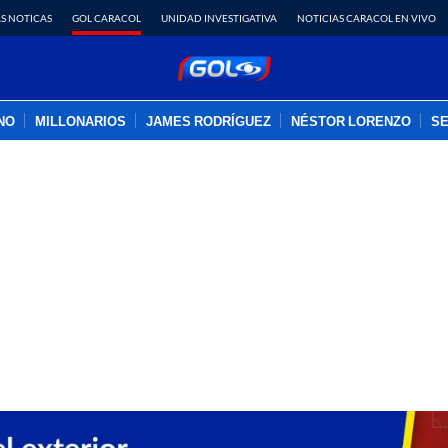
S NOTICAS
GOL CARACOL
UNIDAD INVESTIGATIVA
NOTICIAS CARACOL EN VIVO
INO
MILLONARIOS
JAMES RODRÍGUEZ
NÉSTOR LORENZO
SE
PUBLICIDAD