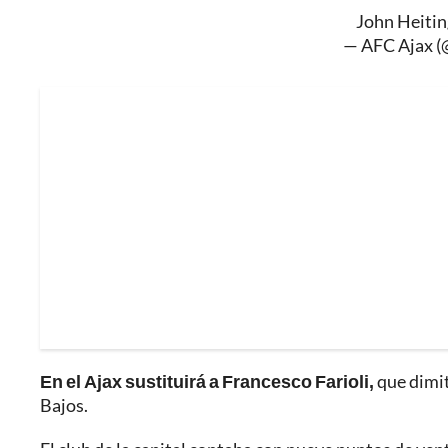
John Heitin
— AFC Ajax 
En el Ajax sustituirá a Francesco Farioli,
que dimit
Bajos.