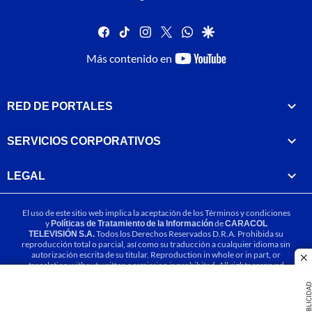
facebook
tiktok
instagram
twitter
whatsapp
google
youtube-
Más contenido en
footer
RED DE PORTALES
SERVICIOS CORPORATIVOS
LEGAL
El uso de este sitio web implica la aceptación de los
Términos y condiciones
y
Políticas de Tratamiento de la Información
de
CARACOL
TELEVISIÓN S.A.
Todos los Derechos Reservados D.R.A. Prohibida su
reproducción total o parcial, así como su traducción a cualquier idioma sin
autorización escrita de su titular. Reproduction in whole or in part, or
cl
translation without written permission is prohibited. All rights reserved
2025.
PUBLICIDA
MIEMBRO DE: