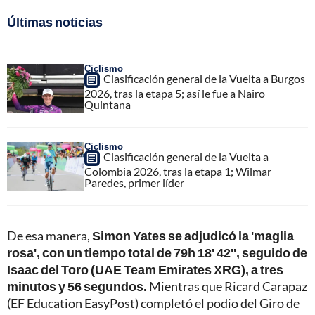
Últimas noticias
Ciclismo
Clasificación general de la Vuelta a Burgos
2026, tras la etapa 5; así le fue a Nairo
Quintana
Ciclismo
Clasificación general de la Vuelta a
Colombia 2026, tras la etapa 1; Wilmar
Paredes, primer líder
De esa manera,
Simon Yates se adjudicó la 'maglia
rosa', con un tiempo total de 79h 18' 42'', seguido de
Isaac del Toro (UAE Team Emirates XRG), a tres
minutos y 56 segundos.
Mientras que Ricard Carapaz
(EF Education EasyPost) completó el podio del Giro de