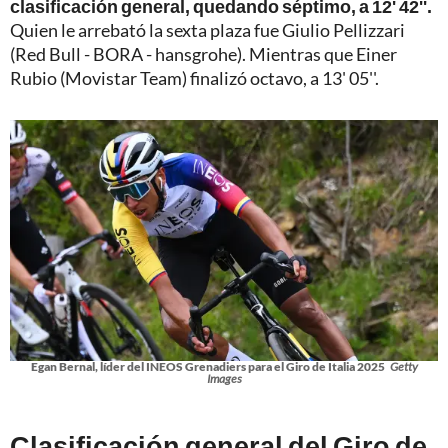
clasificación general, quedando séptimo, a 12' 42''.
Quien le arrebató la sexta plaza fue Giulio Pellizzari
(Red Bull - BORA - hansgrohe). Mientras que Einer
Rubio (Movistar Team) finalizó octavo, a 13' 05''.
Egan Bernal, líder del INEOS Grenadiers para el Giro de Italia 2025
Getty
Images
Clasificación general del Giro de