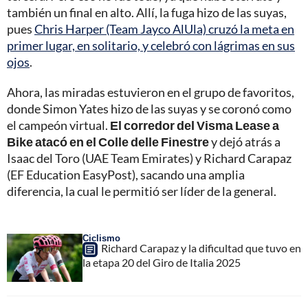
también un final en alto. Allí, la fuga hizo de las suyas,
pues
Chris Harper (Team Jayco AlUla) cruzó la meta en
primer lugar, en solitario, y celebró con lágrimas en sus
ojos
.
Ahora, las miradas estuvieron en el grupo de favoritos,
donde Simon Yates hizo de las suyas y se coronó como
el campeón virtual.
El corredor del Visma Lease a
Bike atacó en el Colle delle Finestre
y dejó atrás a
Isaac del Toro (UAE Team Emirates) y Richard Carapaz
(EF Education EasyPost), sacando una amplia
diferencia, la cual le permitió ser líder de la general.
Ciclismo
Richard Carapaz y la dificultad que tuvo en
la etapa 20 del Giro de Italia 2025