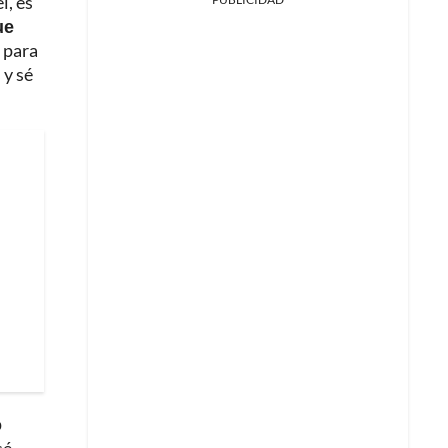
l, es
ue
 para
 y sé
o