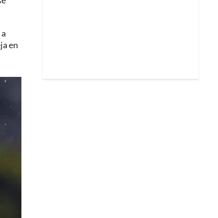
sé
 a
ja en