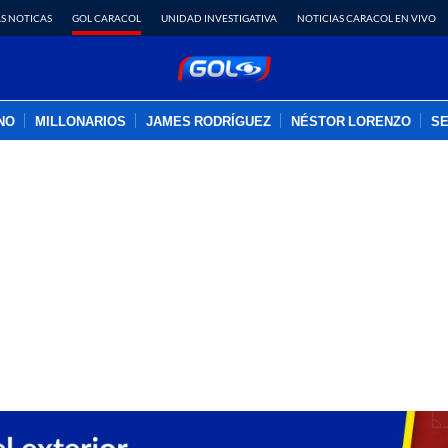
S NOTICAS
GOL CARACOL
UNIDAD INVESTIGATIVA
NOTICIAS CARACOL EN VIVO
INO
MILLONARIOS
JAMES RODRÍGUEZ
NÉSTOR LORENZO
SE
PUBLICIDAD