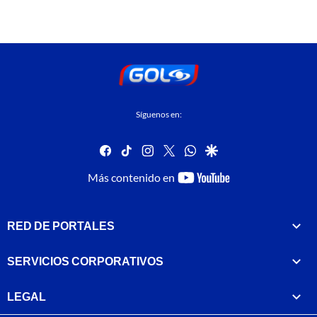
Síguenos en:
facebook
tiktok
instagram
twitter
whatsapp
google
youtube-
Más contenido en
footer
RED DE PORTALES
SERVICIOS CORPORATIVOS
LEGAL