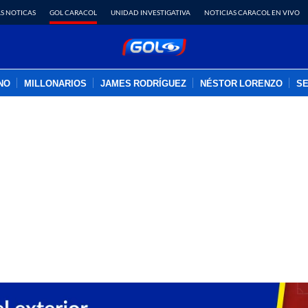
S NOTICAS
GOL CARACOL
UNIDAD INVESTIGATIVA
NOTICIAS CARACOL EN VIVO
INO
MILLONARIOS
JAMES RODRÍGUEZ
NÉSTOR LORENZO
SE
PUBLICIDAD