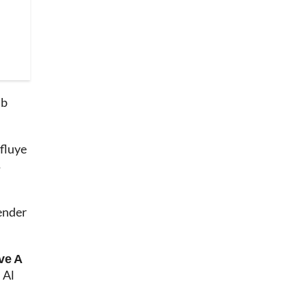
ub
nfluye
s
render
ave A
 Al