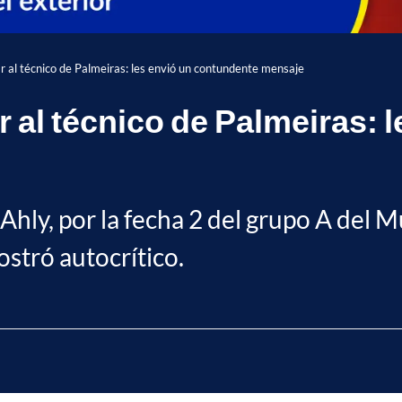
ar al técnico de Palmeiras: les envió un contundente mensaje
r al técnico de Palmeiras: 
l Ahly, por la fecha 2 del grupo A del
ostró autocrítico.