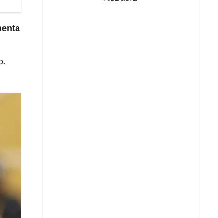
menta
o.