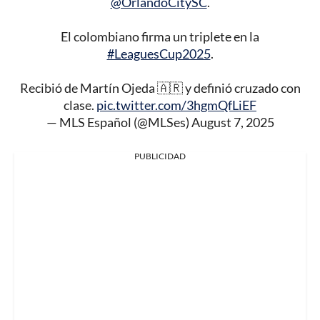
@OrlandoCitySC
.
El colombiano firma un triplete en la
#LeaguesCup2025
.
Recibió de Martín Ojeda 🇦🇷 y definió cruzado con
clase.
pic.twitter.com/3hgmQfLiEF
— MLS Español (@MLSes)
August 7, 2025
PUBLICIDAD