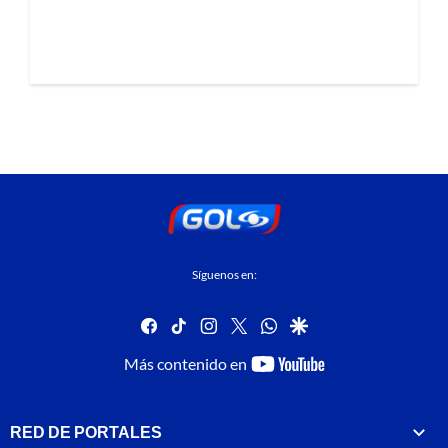
Síguenos en:
facebook
tiktok
instagram
twitter
whatsapp
google
youtube-
Más contenido en
footer
RED DE PORTALES