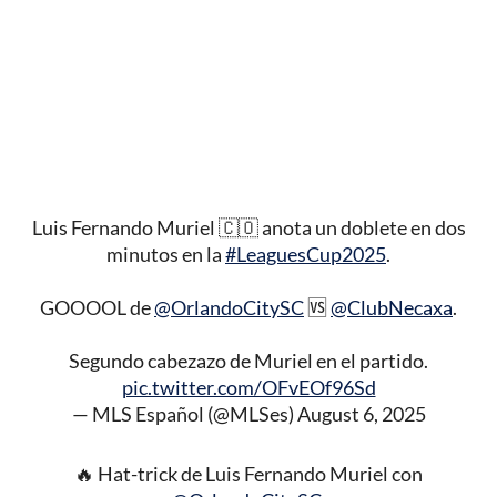
Luis Fernando Muriel 🇨🇴 anota un doblete en dos
minutos en la
#LeaguesCup2025
.
GOOOOL de
@OrlandoCitySC
🆚
@ClubNecaxa
.
Segundo cabezazo de Muriel en el partido.
pic.twitter.com/OFvEOf96Sd
— MLS Español (@MLSes)
August 6, 2025
🔥 Hat-trick de Luis Fernando Muriel con