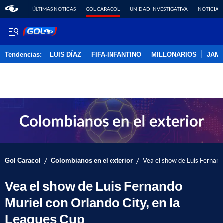
ÚLTIMAS NOTICAS
GOL CARACOL
UNIDAD INVESTIGATIVA
NOTICIAS
Tendencias:
LUIS DÍAZ
FIFA-INFANTINO
MILLONARIOS
JAM
PUBLICIDAD
/
/
Gol Caracol
Colombianos en el exterior
Vea el show de Luis Fernand
Vea el show de Luis Fernando
Muriel con Orlando City, en la
Leagues Cup