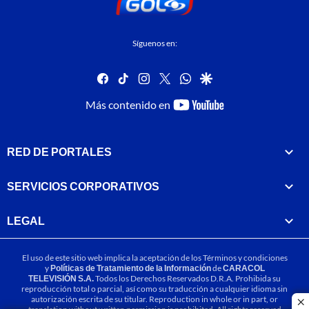
Síguenos en:
facebook
tiktok
instagram
twitter
whatsapp
google
youtube-
Más contenido en
footer
RED DE PORTALES
SERVICIOS CORPORATIVOS
LEGAL
El uso de este sitio web implica la aceptación de los
Términos y condiciones
y
Políticas de Tratamiento de la Información
de
CARACOL
TELEVISIÓN S.A.
Todos los Derechos Reservados D.R.A. Prohibida su
reproducción total o parcial, así como su traducción a cualquier idioma sin
autorización escrita de su titular. Reproduction in whole or in part, or
cl