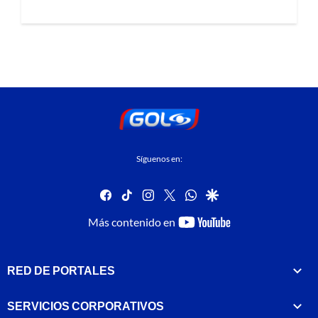
Síguenos en:
facebook
tiktok
instagram
twitter
whatsapp
google
youtube-
Más contenido en
footer
RED DE PORTALES
SERVICIOS CORPORATIVOS