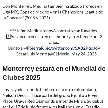
Con Monterrey, Medina también ha alzado trofeos en
Liga MX, Copa de México y en la Champions League de
la Concacaf (2019 y 2021).
🚨Stefan Medina renovó contrato con Rayados.
*️⃣Su vínculo vencía en diciembre y lo extiende por 2
años.
ℹ️Junto a
@PSierraR
pic.twitter.com/SAB2RqdJoV
— César Luis Merlo (@CLMerlo)
May 24, 2025
Monterrey estará en el Mundial de
Clubes 2025
Los 'rayados' donde también está otro colombiano,
Nelson Deossa, hace parte del grupo E junto a River
Plate, Urawa Red Diamonds e Inter de Milán. Su debut
será el 17 de junio frente a los italianos, en el Estadio