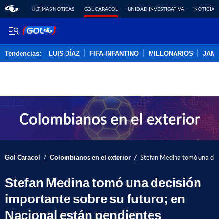
ÚLTIMAS NOTICAS
GOL CARACOL
UNIDAD INVESTIGATIVA
NOTICIAS
Tendencias:
LUIS DÍAZ
FIFA-INFANTINO
MILLONARIOS
JAM
PUBLICIDAD
/
/
Gol Caracol
Colombianos en el exterior
Stefan Medina tomó una deci
Stefan Medina tomó una decisión
importante sobre su futuro; en
Nacional están pendientes