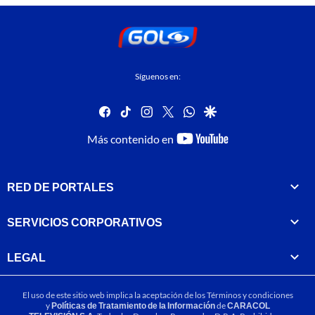
Síguenos en:
facebook
tiktok
instagram
twitter
whatsapp
google
youtube-
Más contenido en
footer
RED DE PORTALES
SERVICIOS CORPORATIVOS
LEGAL
El uso de este sitio web implica la aceptación de los
Términos y condiciones
y
Políticas de Tratamiento de la Información
de
CARACOL