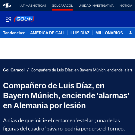
ÚLTIMAS NOTICAS
GOL CARACOL
UNIDAD INVESTIGATIVA
NOTICIAS
Tendencias:
AMERICA DE CALI
LUIS DÍAZ
MILLONARIOS
JA
PUBLICIDAD
/
Gol Caracol
Compañero de Luis Díaz, en Bayern Múnich, enciende 'alarma
Compañero de Luis Díaz, en
Bayern Múnich, enciende 'alarmas'
en Alemania por lesión
A días de que inicie el certamen 'estelar'; una de las
figuras del cuadro 'bávaro' podría perderse el torneo,