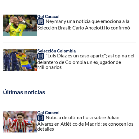
Gol Caracol
Neymar y una noticia que emociona a la
Selección Brasil; Carlo Ancelotti lo confirmó
Selección Colombia
"Luis Díaz es un caso aparte"; así opina del
delantero de Colombia un exjugador de
Millonarios
Últimas noticias
Gol Caracol
Noticia de última hora sobre Julián
Álvarez en Atlético de Madrid; se conocen los
detalles