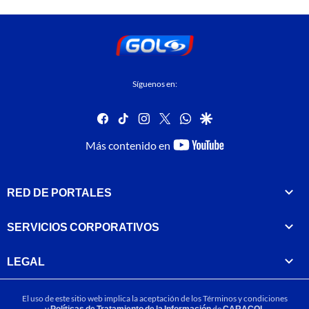
Síguenos en:
facebook
tiktok
instagram
twitter
whatsapp
google
youtube-
Más contenido en
footer
RED DE PORTALES
SERVICIOS CORPORATIVOS
LEGAL
El uso de este sitio web implica la aceptación de los
Términos y condiciones
y
Políticas de Tratamiento de la Información
de
CARACOL