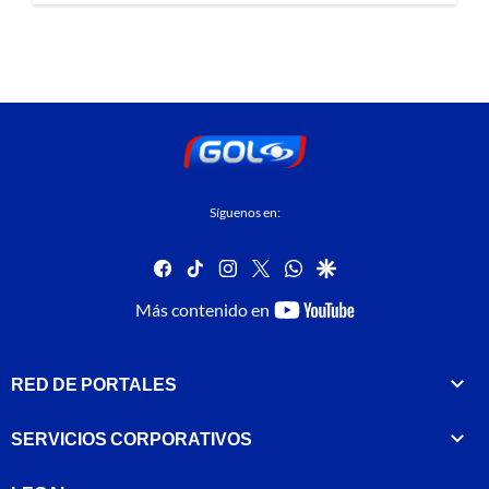
Síguenos en:
facebook
tiktok
instagram
twitter
whatsapp
google
youtube-
Más contenido en
footer
RED DE PORTALES
SERVICIOS CORPORATIVOS