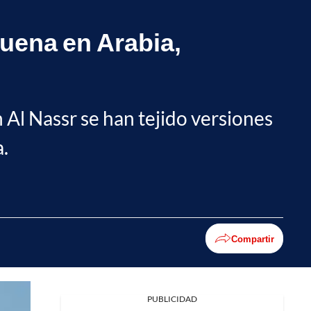
suena en Arabia,
 Al Nassr se han tejido versiones
a.
Compartir
PUBLICIDAD
Facebook