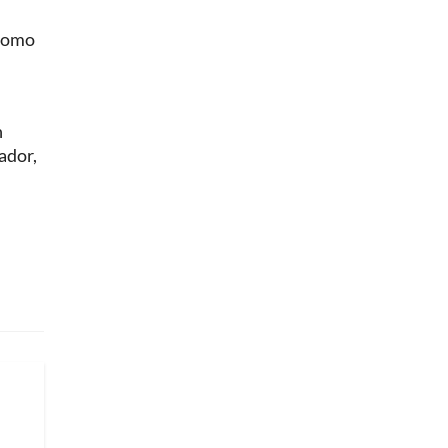
 como
n
ador,