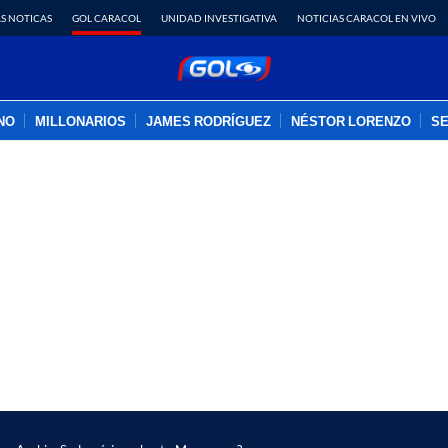
S NOTICAS
GOL CARACOL
UNIDAD INVESTIGATIVA
NOTICIAS CARACOL EN VIVO
INO
MILLONARIOS
JAMES RODRÍGUEZ
NÉSTOR LORENZO
SE
PUBLICIDAD