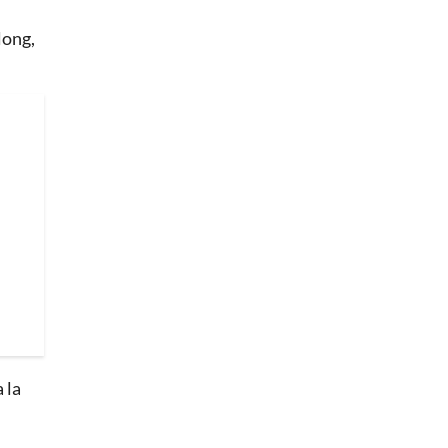
long,
 la