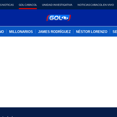
S NOTICAS
GOL CARACOL
UNIDAD INVESTIGATIVA
NOTICIAS CARACOL EN VIVO
INO
MILLONARIOS
JAMES RODRÍGUEZ
NÉSTOR LORENZO
SE
PUBLICIDAD