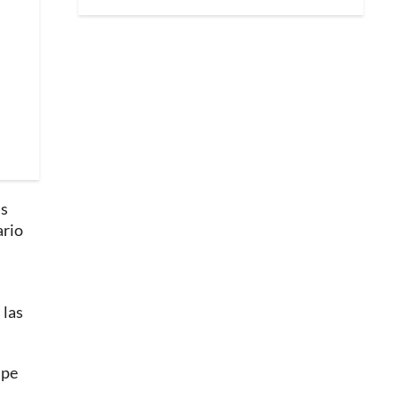
as
ario
 las
ipe