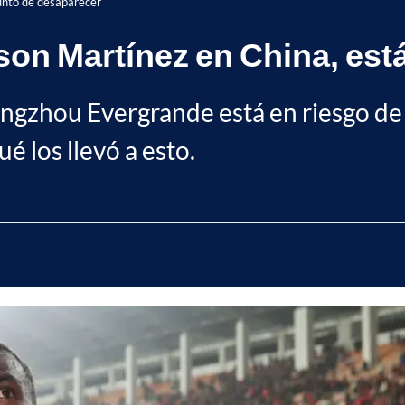
punto de desaparecer
son Martínez en China, est
ngzhou Evergrande está en riesgo de p
é los llevó a esto.