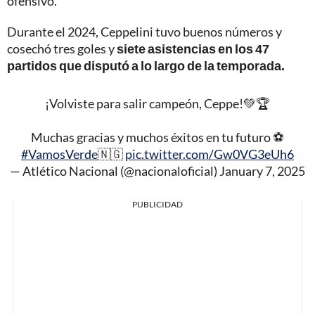
ofensivo.
Durante el 2024, Ceppelini tuvo buenos números y
cosechó tres goles y
siete asistencias en los 47
partidos que disputó a lo largo de la temporada.
¡Volviste para salir campeón, Ceppe!💚🏆
Muchas gracias y muchos éxitos en tu futuro ⚽️
#VamosVerde
🇳🇬
pic.twitter.com/Gw0VG3eUh6
— Atlético Nacional (@nacionaloficial)
January 7, 2025
PUBLICIDAD