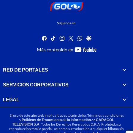
Síguenos en:
facebook
tiktok
instagram
twitter
whatsapp
google
youtube-
Más contenido en
footer
RED DE PORTALES
SERVICIOS CORPORATIVOS
LEGAL
El uso de este sitio web implica la aceptación de los
Términos y condiciones
y
Políticas de Tratamiento de la Información
de
CARACOL
TELEVISIÓN S.A.
Todos los Derechos Reservados D.R.A. Prohibida su
reproducción total o parcial, así como su traducción a cualquier idioma sin