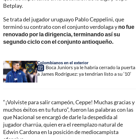
Betplay.
Se trata del jugador uruguayo Pablo Ceppelini, que
terminó su contrato con el conjunto verdolaga y
no fue
renovado por la dirigencia, terminando así su
segundo ciclo con el conjunto antioqueño.
Colombianos en el exterior
Boca Juniors ya le habría cerrado la puerta
a James Rodríguez: ya tendrían listo a su ‘10’
“¡Volviste para salir campeón, Ceppe! Muchas gracias y
muchos éxitos en tu futuro”, fueron las palabras con las
que Nacional se encargó de darle la despedida al
jugador charrúa, quien era el reemplazo natural de
Edwin Cardona en la posición de mediocampista