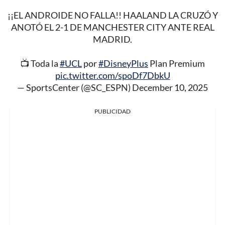
¡¡EL ANDROIDE NO FALLA!! HAALAND LA CRUZÓ Y
ANOTÓ EL 2-1 DE MANCHESTER CITY ANTE REAL
MADRID.
📺 Toda la
#UCL
por
#DisneyPlus
Plan Premium
pic.twitter.com/spoDf7DbkU
— SportsCenter (@SC_ESPN)
December 10, 2025
PUBLICIDAD