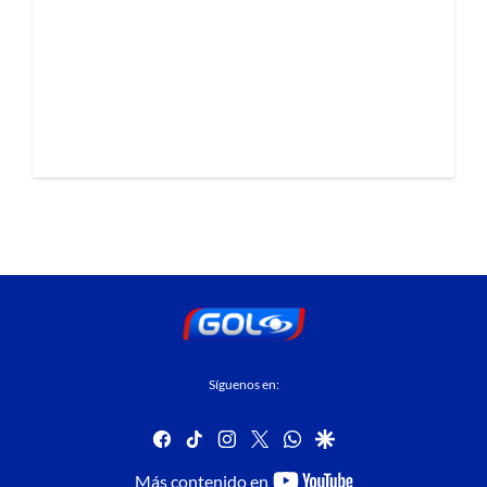
Síguenos en:
facebook
tiktok
instagram
twitter
whatsapp
google
youtube-
Más contenido en