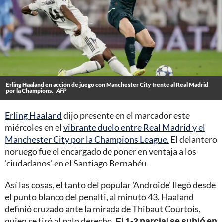
Erling Haaland en acción de juego con Manchester City frente al Real Madrid
por la Champions.
AFP
Erling Haaland
dijo presente en el marcador este
miércoles en el
vibrante duelo entre Real Madrid y el
Manchester City por la Champions League.
El delantero
noruego fue el encargado de poner en ventaja a los
'ciudadanos' en el Santiago Bernabéu.
Así las cosas, el tanto del popular 'Androide' llegó desde
el punto blanco del penalti, al minuto 43. Haaland
definió cruzado ante la mirada de Thibaut Courtois,
quien se tiró al palo derecho.
El 1-2 parcial se subió en